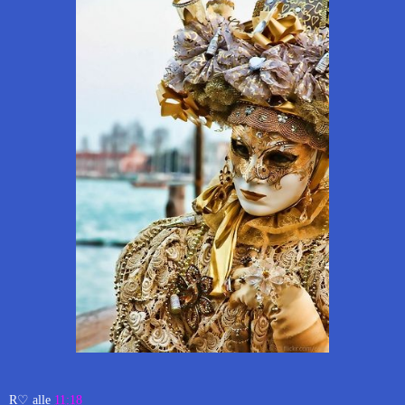
R♡
alle
11:18