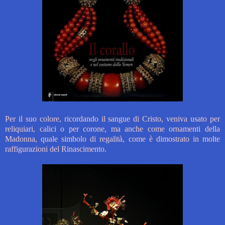
Per il suo colore, ricordando il sangue di Cristo, veniva usato per
reliquiari, calici o per corone, ma anche come ornamenti della
Madonna, quale simbolo di regalità, come è dimostrato in molte
raffigurazioni del Rinascimento.