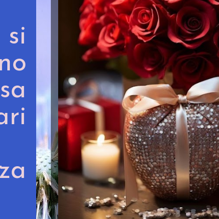
si
ono
asa
ari
nza