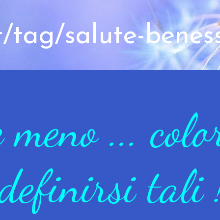
t/tag/salute-benes
meno ... colo
definirsi tali 