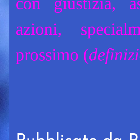
con giustizia, a
azioni, specia
prossimo
(
definiz