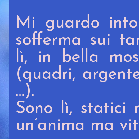
Mi guardo into
sofferma sui ta
lì, in bella mo
(quadri, argenter
…).
Sono lì, static
un’anima ma vita