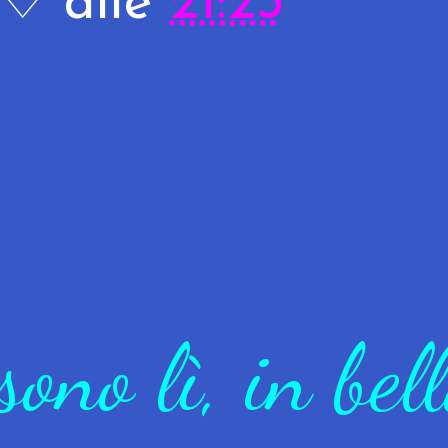
R♡
alle
21:23
ono lì, in bel