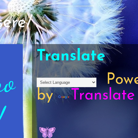
sere/
Translate
ro
Powe
by
Translate
!