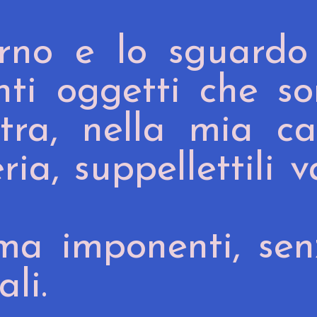
rno e lo sguardo 
nti oggetti che s
stra, nella mia c
ia, suppellettili v
i ma imponenti, se
li.