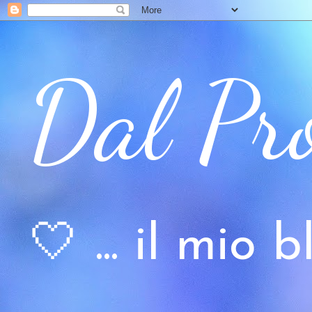
Dal Pr
🤍 ... il mio bl