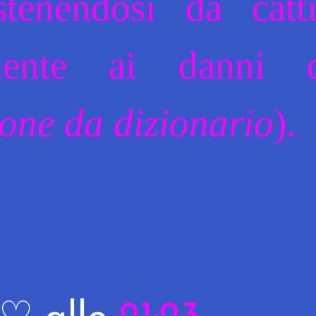
stenendosi da catt
lmente ai danni d
ione da dizionario
).