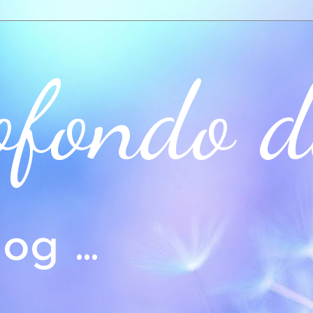
ofondo d
og ...