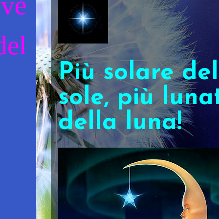
ive
el
Più solare del
sole, più luna
della luna!