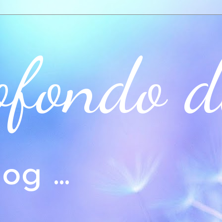
ofondo d
og ...