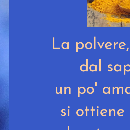
La polvere,
dal sap
un po' ama
si ottiene