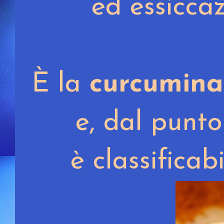
ed essiccaz
È la
curcumina
e,
dal punto 
è classificabi