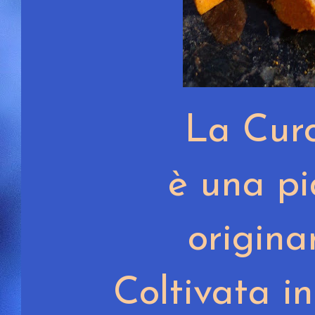
La Cur
è una pi
originar
Coltivata i