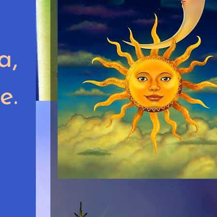
a,
e.