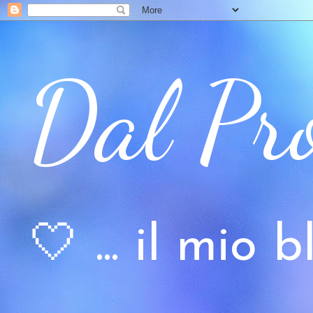
Dal Pr
🤍 ... il mio bl