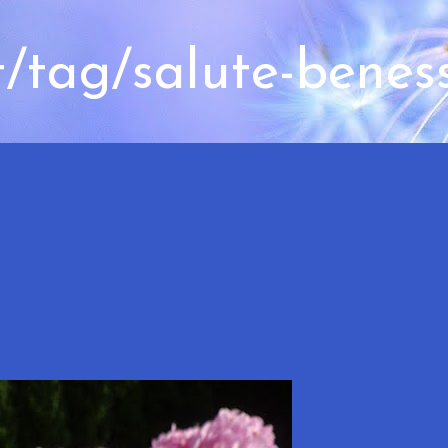
t/tag/salute-benes