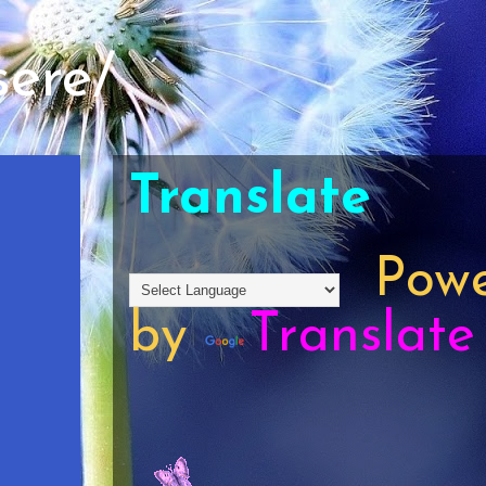
sere/
Translate
Powe
by
Translate