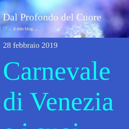
Dal Profondo del Cuore
🤍 ... il mio blog ...
28 febbraio 2019
Carnevale
di Venezia