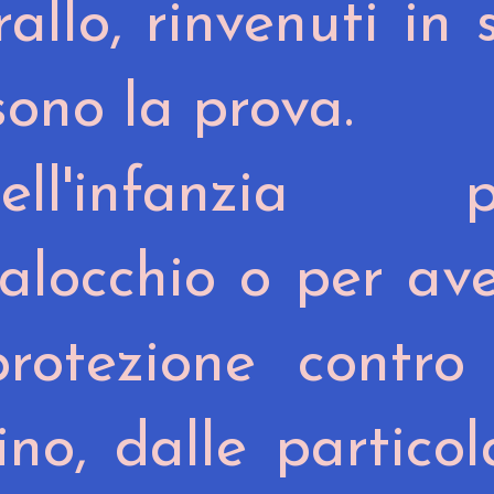
llo, rinvenuti in s
sono la prova.
l'infanzia p
malocchio o per av
rotezione contro 
ino, dalle particol