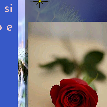
si
 e