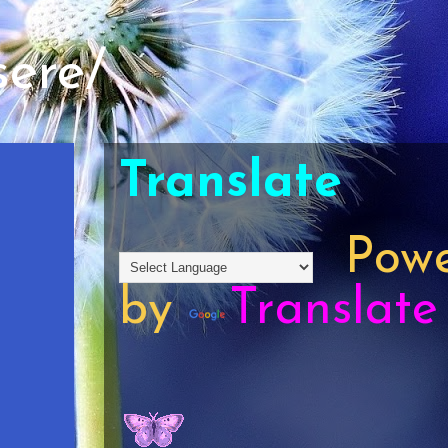
sere/
Translate
Powe
by
Translate