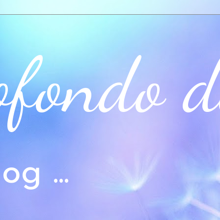
ofondo d
og ...