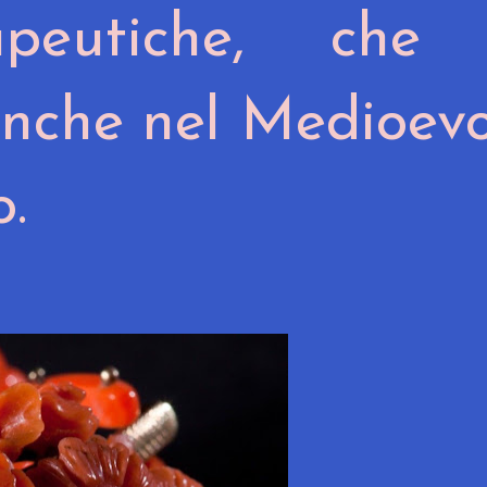
apeutiche, che 
nche nel Medioevo
o.