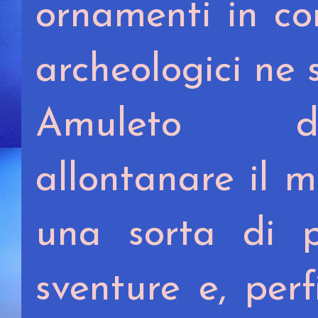
ornamenti in cora
archeologici ne 
Amuleto del
allontanare il 
una sorta di p
sventure e, perf