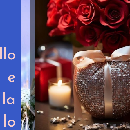
lo
 e
 la
lo