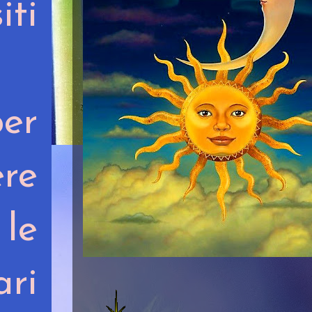
iti
er
ere
le
ari