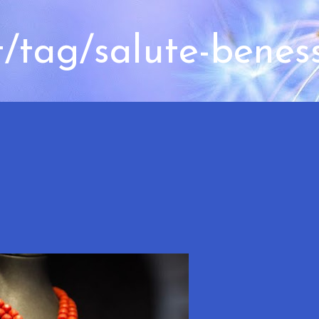
t/tag/salute-benes