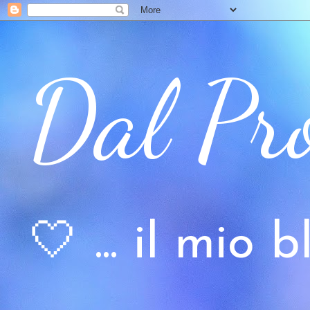
Dal Pr
🤍 ... il mio bl