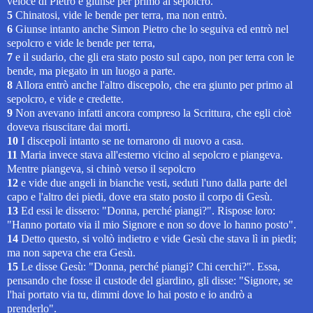
veloce di Pietro e giunse per primo al sepolcro.
5
Chinatosi, vide le bende per terra, ma non entrò.
6
Giunse intanto anche Simon Pietro che lo seguiva ed entrò nel
sepolcro e vide le bende per terra,
7
e il sudario, che gli era stato posto sul capo, non per terra con le
bende, ma piegato in un luogo a parte.
8
Allora entrò anche l'altro discepolo, che era giunto per primo al
sepolcro, e vide e credette.
9
Non avevano infatti ancora compreso la Scrittura, che egli cioè
doveva risuscitare dai morti.
10
I discepoli intanto se ne tornarono di nuovo a casa.
11
Maria invece stava all'esterno vicino al sepolcro e piangeva.
Mentre piangeva, si chinò verso il sepolcro
12
e vide due angeli in bianche vesti, seduti l'uno dalla parte del
capo e l'altro dei piedi, dove era stato posto il corpo di Gesù.
13
Ed essi le dissero: "Donna, perché piangi?". Rispose loro:
"Hanno portato via il mio Signore e non so dove lo hanno posto".
14
Detto questo, si voltò indietro e vide Gesù che stava lì in piedi;
ma non sapeva che era Gesù.
15
Le disse Gesù: "Donna, perché piangi? Chi cerchi?". Essa,
pensando che fosse il custode del giardino, gli disse: "Signore, se
l'hai portato via tu, dimmi dove lo hai posto e io andrò a
prenderlo".