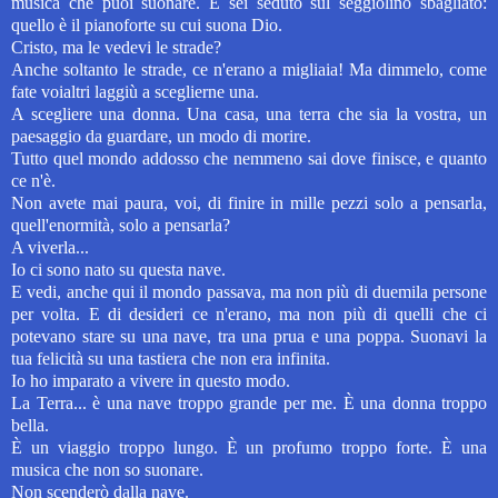
musica che puoi suonare. E sei seduto sul seggiolino sbagliato:
quello è il pianoforte su cui suona Dio.
Cristo, ma le vedevi le strade?
Anche soltanto le strade, ce n'erano a migliaia! Ma dimmelo, come
fate voialtri laggiù a sceglierne una.
A scegliere una donna. Una casa, una terra che sia la vostra, un
paesaggio da guardare, un modo di morire.
Tutto quel mondo addosso che nemmeno sai dove finisce, e quanto
ce n'è.
Non avete mai paura, voi, di finire in mille pezzi solo a pensarla,
quell'enormità, solo a pensarla?
A viverla...
Io ci sono nato su questa nave.
E vedi, anche qui il mondo passava, ma non più di duemila persone
per volta. E di desideri ce n'erano, ma non più di quelli che ci
potevano stare su una nave, tra una prua e una poppa. Suonavi la
tua felicità su una tastiera che non era infinita.
Io ho imparato a vivere in questo modo.
La Terra... è una nave troppo grande per me. È una donna troppo
bella.
È un viaggio troppo lungo. È un profumo troppo forte. È una
musica che non so suonare.
Non scenderò dalla nave.