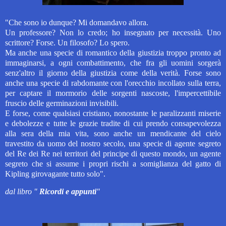
"
Che sono io dunque? Mi domandavo allora.
Un professore? Non lo credo; ho insegnato per necessità.
Uno
scrittore? Forse.
Un filosofo? Lo spero.
Ma anche una specie di romantico della giustizia troppo pronto ad
immaginarsi, a ogni combattimento, che fra gli uomini sorgerà
senz'altro il giorno della giustizia come della verità. Forse sono
anche una specie di rabdomante con l'orecchio incollato sulla terra,
per captare il mormorio delle sorgenti nascoste, l'impercettibile
fruscio delle germinazioni invisibili.
E forse, come qualsiasi cristiano, nonostante le paralizzanti miserie
e debolezze e tutte le grazie tradite di cui prendo consapevolezza
alla sera della mia vita, sono anche un mendicante del cielo
travestito da uomo del nostro secolo, una specie di agente segreto
del Re dei Re nei territori del principe di questo mondo, un agente
segreto che si assume i propri rischi a somiglianza del gatto di
Kipling girovagante tutto solo".
dal libro "
Ricordi e appunti
"