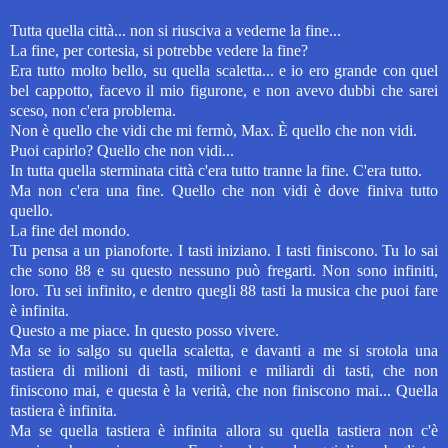
Tutta quella città... non si riusciva a vederne la fine...
La fine, per cortesia, si potrebbe vedere la fine?
Era tutto
molto bello, su quella scaletta... e io ero grande con quel
bel cappotto, facevo il mio figurone, e non avevo dubbi che sarei
sceso, non c'era problema.
Non è quello che vidi che mi fermò, Max.
È quello che non vidi.
Puoi capirlo? Quello che non vidi...
In tutta quella sterminata città c'era tutto tranne la fine.
C'era tutto.
Ma non c'era una fine. Quello che non vidi è dove finiva tutto
quello.
La fine del mondo.
Tu pensa a un pianoforte. I tasti iniziano. I tasti finiscono. Tu lo sai
che sono 88 e su questo nessuno può fregarti. Non sono infiniti,
loro. Tu sei infinito, e dentro quegli 88 tasti la musica che puoi fare
è infinita.
Questo a me piace. In questo posso vivere.
Ma se io salgo su quella scaletta, e davanti a me si srotola una
tastiera di milioni di tasti, milioni e miliardi di tasti, che non
finiscono mai, e questa è la verità, che non finiscono mai... Quella
tastiera è infinita.
Ma se quella tastiera è infinita allora su quella tastiera non c'è