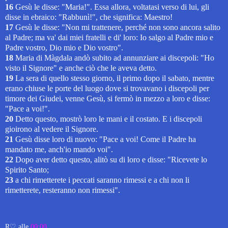
16
Gesù le disse: "Maria!". Essa allora, voltatasi verso di lui, gli
disse in ebraico: "Rabbunì!", che significa: Maestro!
17
Gesù le disse: "Non mi trattenere, perché non sono ancora salito
al Padre; ma va' dai miei fratelli e di' loro: Io salgo al Padre mio e
Padre vostro, Dio mio e Dio vostro".
18
Maria di Màgdala andò subito ad annunziare ai discepoli: "Ho
visto il Signore" e anche ciò che le aveva detto.
19
La sera di quello stesso giorno, il primo dopo il sabato, mentre
erano chiuse le porte del luogo dove si trovavano i discepoli per
timore dei Giudei, venne Gesù, si fermò in mezzo a loro e disse:
"Pace a voi!".
20
Detto questo, mostrò loro le mani e il costato. E i discepoli
gioirono al vedere il Signore.
21
Gesù disse loro di nuovo: "Pace a voi! Come il Padre ha
mandato me, anch'io mando voi".
22
Dopo aver detto questo, alitò su di loro e disse: "Ricevete lo
Spirito Santo;
23
a chi rimetterete i peccati saranno rimessi e a chi non li
rimetterete, resteranno non rimessi".
R♡
alle
00:00