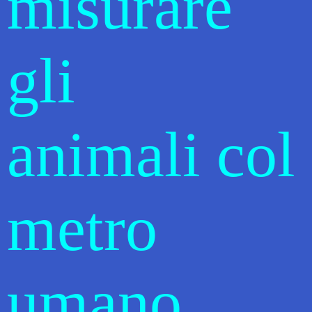
misurare
gli
animali col
metro
umano.