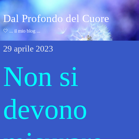
Dal Profondo del Cuore
🤍 ... il mio blog ...
29 aprile 2023
Non si
devono