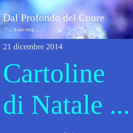
Dal Profondo del Cuore
🤍 ... il mio blog ...
21 dicembre 2014
Cartoline
di Natale ...