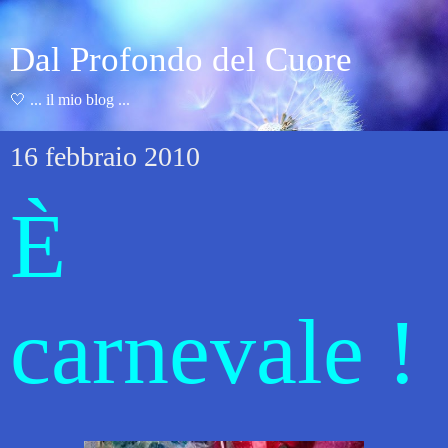
Dal Profondo del Cuore
🤍 ... il mio blog ...
16 febbraio 2010
È
carnevale !