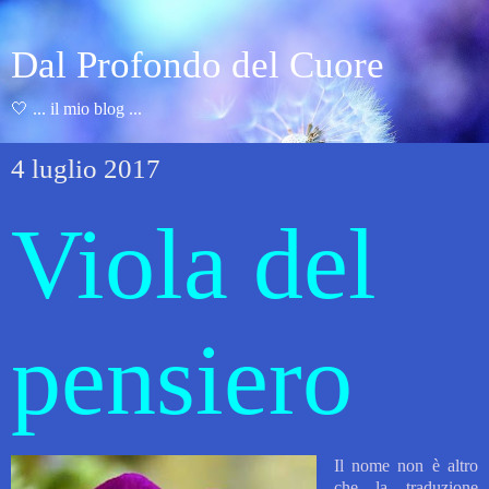
Dal Profondo del Cuore
🤍 ... il mio blog ...
4 luglio 2017
Viola del
pensiero
Il nome non è altro
che la traduzione