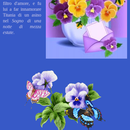
filtro d'amore, e fu
lui a far innamorare
Titania di un asino
nel
Sogno di una
notte di mezza
estate
.