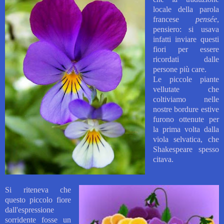
locale della parola
francese
pensée
,
pensiero: si usava
infatti inviare questi
fiori per essere
ricordati dalle
persone più care.
Le piccole piante
vellutate che
coltiviamo nelle
nostre bordure estive
furono ottenute per
la prima volta dalla
viola selvatica, che
Shakespeare spesso
citava.
Si riteneva che
questo piccolo fiore
dall'espressione
sorridente fosse un