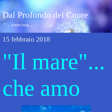
Dal Profondo del Cuore
🤍 ... il mio blog ...
15 febbraio 2018
"Il mare"...
che amo