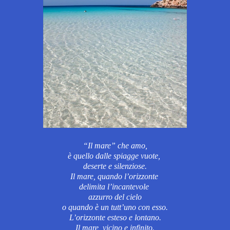
“
Il mare” che amo,
è quello dalle spiagge vuote,
deserte e silenziose.
Il mare, quando l’orizzonte
delimita l’incantevole
azzurro del cielo
o quando è un tutt’uno con esso.
L’orizzonte
esteso e lontano.
Il mare, vicino e infinito.