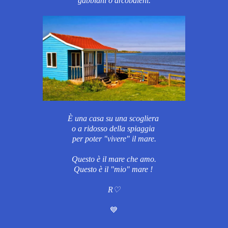
gabbiani o arcobaleni.
È una casa su una scogliera
o a ridosso della spiaggia
per poter
"vivere"
il mare.
Questo è il mare che amo.
Questo è il "mio" mare !
R♡
💙