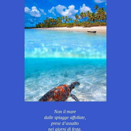
Non
il mare
dalle spiagge affollate,
prese d’assalto
nei giorni di festa,