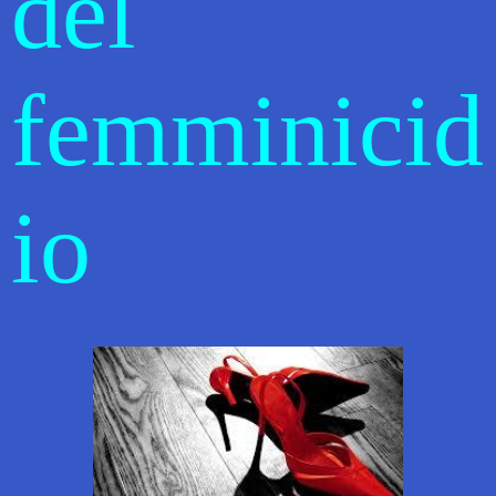
del
femminicid
io