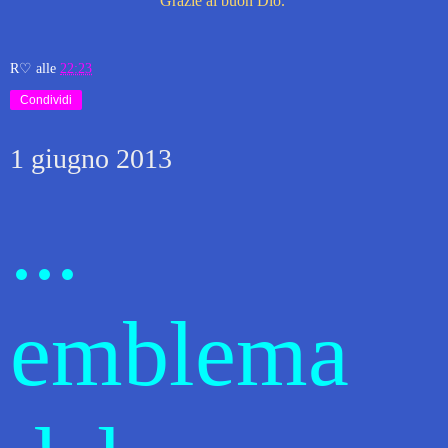
Grazie al buon Dio.
R♡
alle
22:23
Condividi
1 giugno 2013
...
emblema