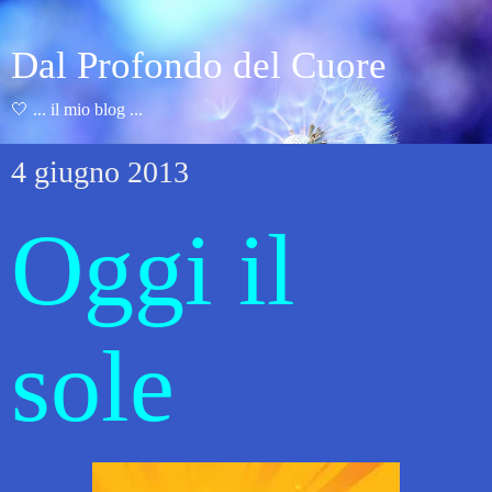
Dal Profondo del Cuore
🤍 ... il mio blog ...
4 giugno 2013
Oggi il
sole