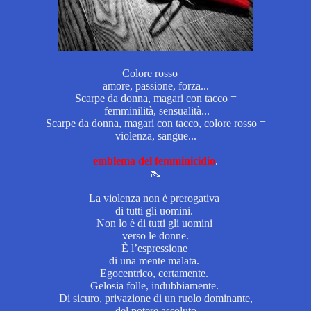
Colore rosso =
amore,
passione, forza...
Scarpe da donna, magari con tacco =
femminilità, sensualità...
Scarpe da donna, magari con tacco, colore rosso =
violenza, sangue...
emblema del femminicidio
.
👠
La violenza non è prerogativa
di tutti gli uomini.
Non lo è di tutti gli uomini
verso le donne.
È l’espressione
di una mente malata.
Egocentrico, certamente.
Gelosia folle, indubbiamente.
Di sicuro, privazione di un ruolo dominante,
del potere assoluto.