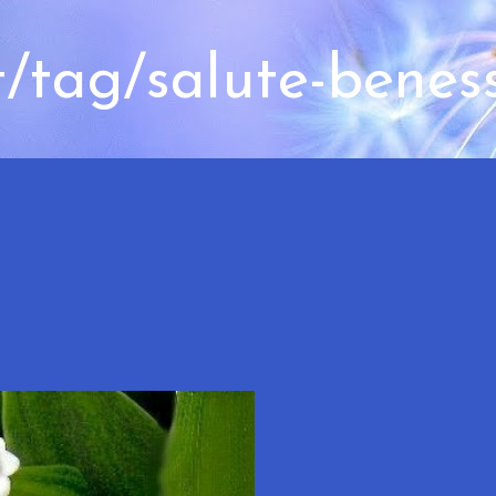
t/tag/salute-benes