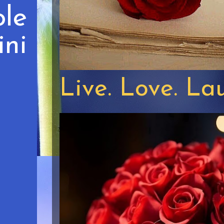
le
ni
Live. Love. La