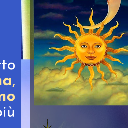
to
na
,
rno
più