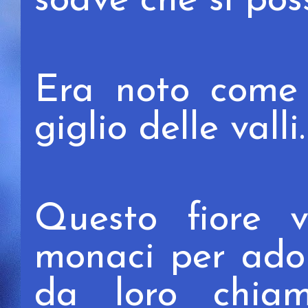
soave che si po
Era noto come 
giglio delle valli.
Questo fiore v
monaci per ador
da loro chi