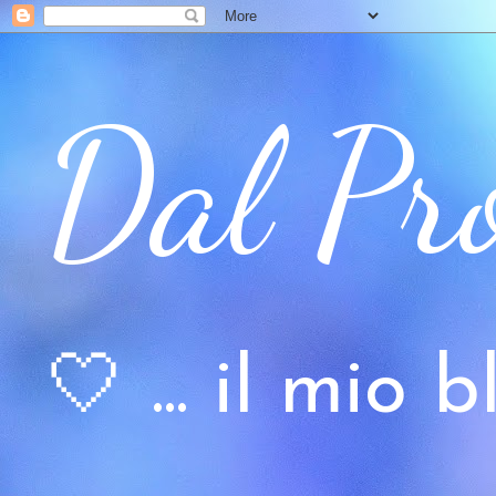
Dal Pr
🤍 ... il mio bl