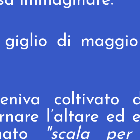
ssa immaginare.
giglio di maggio
eniva coltivato d
nare l’altare ed 
amato
"scala per 