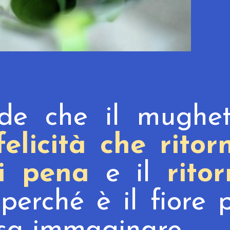
de che il mughet
elicità che ritor
ni pena
e il
rito
 perché
è il fiore 