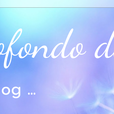
ofondo d
og ...