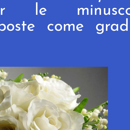
 le minusco
poste come gradi