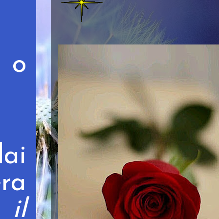
 o
ai
era
il