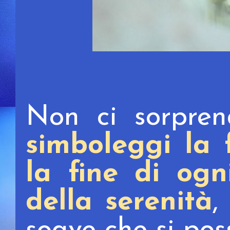
Non ci sorpren
simboleggi la f
la fine di og
della serenità
,