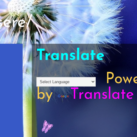
sere/
Translate
Powe
by
Translate