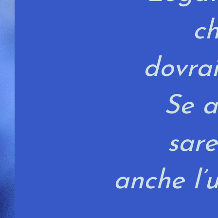
c
dovra
Se a
sar
anche l’u