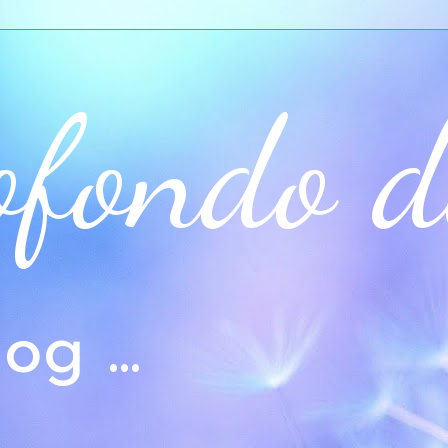
ofondo d
og ...