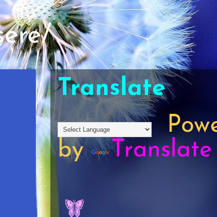
sere/
Translate
Powe
by
Translate