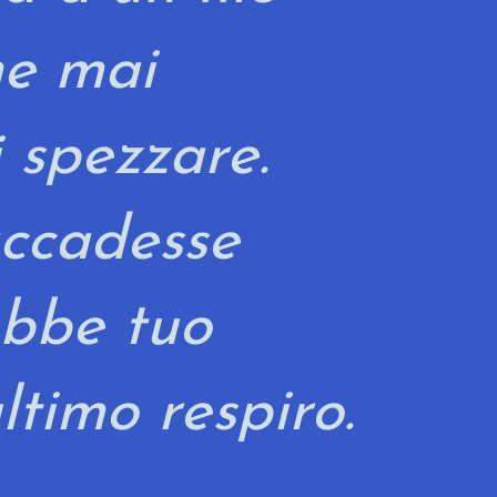
he mai
i spezzare.
ccadesse
ebbe tuo
ltimo respiro.