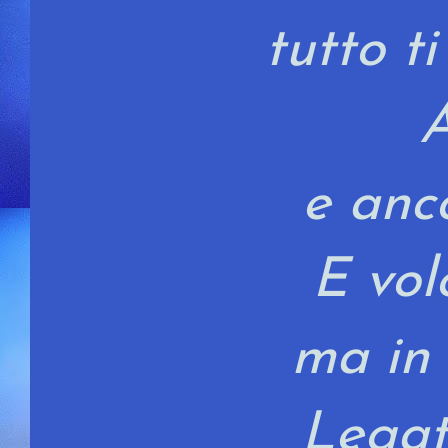
tutto t
e anc
E vol
ma
in
Legata