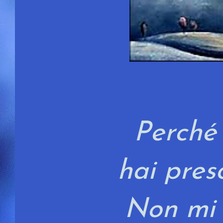
Perché
hai pres
Non mi r