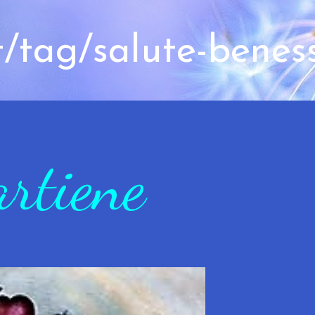
t/tag/salute-benes
artiene