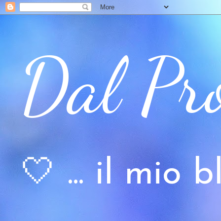
Dal Pr
🤍 ... il mio bl