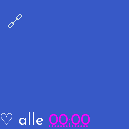
🔗
R♡
alle
00:00