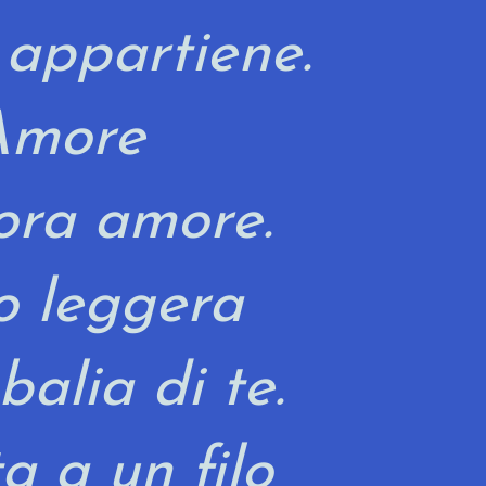
i appartiene.
Amore
ora amore.
o leggera
 balia di te.
 a un filo