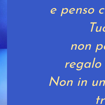
e penso c
Tu
non p
regalo
Non in un
t