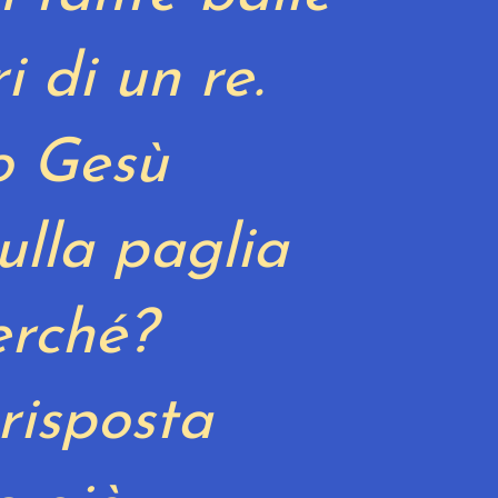
i di un re.
o Gesù
sulla paglia
erché?
risposta