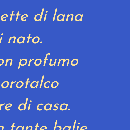
ette di lana
i nato.
on profumo
borotalco
re di casa.
 tante balie