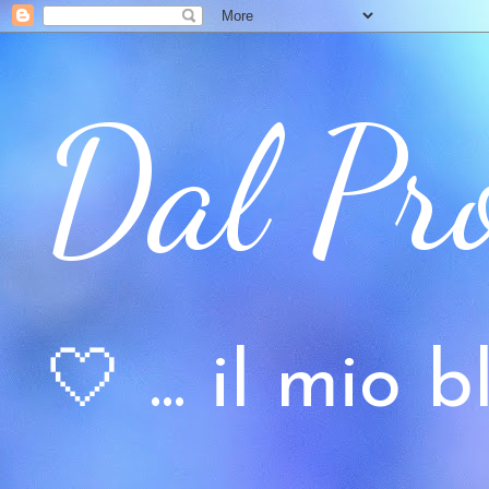
Dal Pr
🤍 ... il mio bl