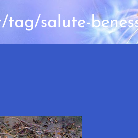
t/tag/salute-benes