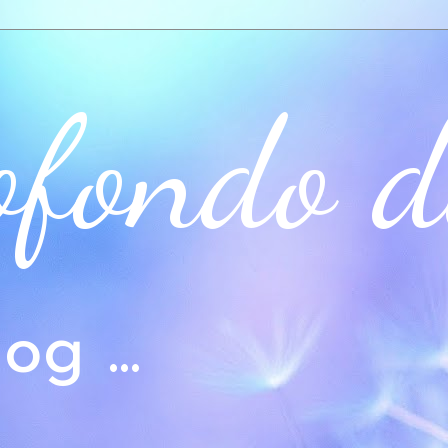
ofondo d
og ...