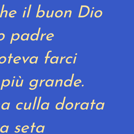
he il buon Dio
o padre
oteva farci
 più grande.
a culla dorata
ra seta