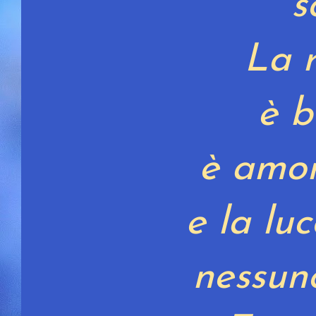
s
La 
è b
è amor
e la lu
nessun