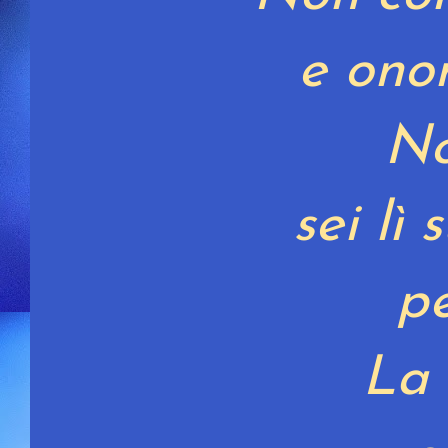
e onor
N
sei lì 
p
La 