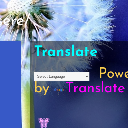
sere/
Translate
Powe
by
Translate