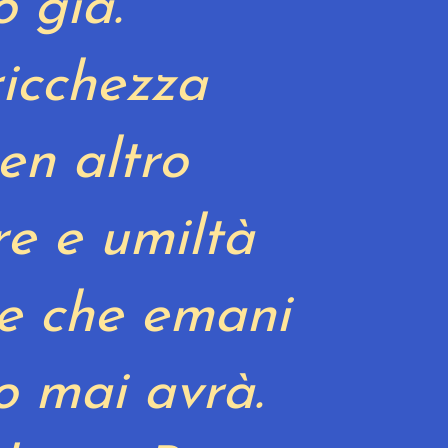
o già.
ricchezza
en altro
e e umiltà
ce che emani
o mai avrà.