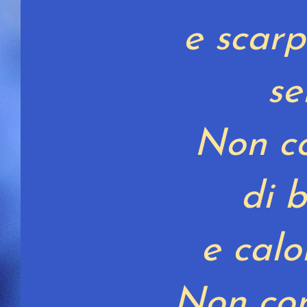
e scarp
se
Non c
di 
e calo
Non con