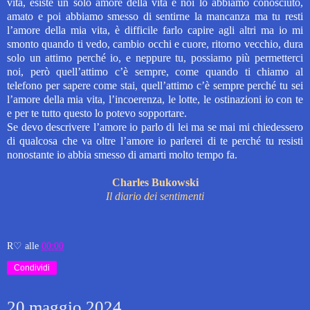
vita, esiste un solo amore della vita e noi lo abbiamo conosciuto,
amato e poi abbiamo smesso di sentirne la mancanza ma tu resti
l’amore della mia vita, è difficile farlo capire agli altri ma io mi
smonto quando ti vedo, cambio occhi e cuore, ritorno vecchio, dura
solo un attimo perché io, e neppure tu, possiamo più permetterci
noi, però quell’attimo c’è sempre, come quando ti chiamo al
telefono per sapere come stai, quell’attimo c’è sempre perché tu sei
l’amore della mia vita, l’incoerenza, le lotte, le ostinazioni io con te
e per te tutto questo lo potevo sopportare.
Se devo descrivere l’amore io parlo di lei ma se mai mi chiedessero
di qualcosa che va oltre l’amore io parlerei di te perché tu resisti
nonostante io abbia smesso di amarti molto tempo fa.
Charles Bukowski
Il diario dei sentimenti
R♡
alle
00:00
Condividi
20 maggio 2024