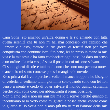
Cara Sofia, sto amando un’altra donna e la sto amando con tutta
quella serenità che tu non mi hai mai concesso, ora capisco che
l’amore è questo, mettere in fila giorni di felicità non per forza
conquistata con continue lotte. Sto bene, lei ha preso in mano la mia
vita e la mia testa e ha fatto combaciare ogni cosa, ha dato un senso
e un ordine alla mia casa, è stata il posto in cui mi sono salvato.
Ci sono giorni di sole e tutti mi dicono che sono una persona nuova
e anche io mi sento come se potessi mangiare le nuvole.
Esco prima dal lavoro perché a volte mi manca troppo e ho bisogno
di vederla, ci vediamo tutti i giorni ma solo quando sono con lei non
penso a niente e credo di poter salvare il mondo quindi capiscimi
perché ogni volta corro per abbracciarla il prima possibile.
Non ti amo più e non mi ami più ma io ti scrivo perché quando ci
incontriamo io lo vedo come mi guardi e posso anche vedere come
io guardo te, io Sofia non ti amo più ma tu resti l’amore della mia