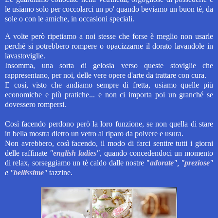
le usiamo solo per coccolarci un po' quando beviamo un buon tè, da
sole o con le amiche, in occasioni speciali.
A volte però ripetiamo a noi stesse che forse è meglio non usarle
perché si potrebbero rompere o opacizzarne il dorato lavandole in
lavastoviglie.
Insomma, una sorta di gelosia verso queste stoviglie che
rappresentano, per noi, delle vere opere d'arte da trattare con cura.
E
così,
visto che
andiamo sempre di fretta,
usiamo quelle più
economiche e
più pratiche...
e
non ci importa poi un granché se
dovessero rompersi.
Così facendo perdono però la loro funzione, se non quella di stare
in bella mostra dietro un vetro al riparo da polvere e usura.
Non avrebbero, così facendo, il modo di farci sentire tutti i giorni
delle raffinate
"
english ladies
",
quando
concedendoci
un momento
di relax, sorseggiamo un tè caldo dalle nostre "
adorate
", "
preziose
"
e "
bellissime
"
tazzine.