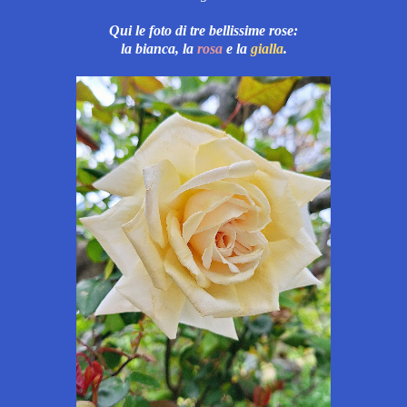
Qui le foto di tre bellissime rose:
la bianca, la
rosa
e la
gialla
.