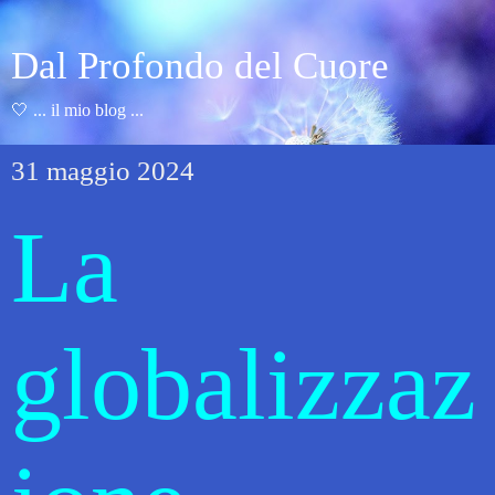
Dal Profondo del Cuore
🤍 ... il mio blog ...
31 maggio 2024
La
globalizzaz