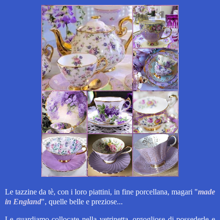
Le tazzine da tè, con i loro piattini, in fine porcellana, magari "
made
in England
", quelle belle e preziose...
Le guardiamo collocate nella vetrinetta, orgogliose di possederle e