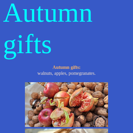
Autumn
gifts
Autumn gifts:
walnuts, apples, pomegranates.