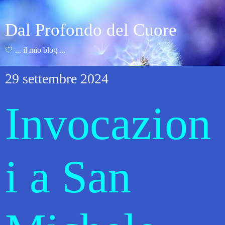
Dal Profondo del Cuore
🤍 ... il mio blog ...
29 settembre 2024
Invocazion
i a San