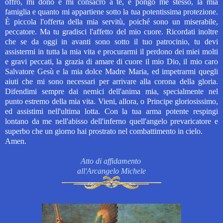
offro, mi dono e mi consacro a te, e pongo me stesso, la mia
famiglia e quanto mi appartiene sotto la tua potentissima protezione.
È piccola l'offerta della mia servitù, poiché sono un miserabile,
peccatore. Ma tu gradisci l'affetto del mio cuore. Ricordati inoltre
che se da oggi in avanti sono sotto il tuo patrocinio, tu devi
assistermi in tutta la
mia vita e procurarmi il perdono dei miei molti
e gravi peccati, la grazia di amare di cuore il mio Dio, il mio caro
Salvatore Gesù e la mia dolce Madre Maria, ed impetrarmi quegli
aiuti che mi sono necessari per arrivare alla corona della gloria.
Difendimi sempre dai nemici dell'anima mia, specialmente nel
punto estremo della mia vita. Vieni, allora, o Principe gloriosissimo,
ed assistimi nell'ultima lotta. Con la tua arma potente respingi
lontano da me nell'abisso dell'inferno quell'angelo prevaricatore e
superbo che un giorno hai prostrato nel combattimento in cielo.
Amen.
Atto di affidamento
all'Arcangelo Michele