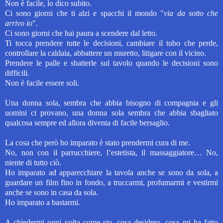
Non è facile, lo dico subito.
Ci sono giorni che ti alzi e spacchi il mondo "
via da sotto che
arrivo io
".
Ci sono giorni che hai paura a scendere dal letto.
Ti tocca prendere tutte le decisioni, cambiare il tubo che perde,
controllare la caldaia, abbattere un muretto, litigare con il vicino.
Prendere le palle e sbatterle sul tavolo quando le decisioni sono
difficili.
Non è facile essere soli.
Una donna sola, sembra che abbia bisogno di compagnia e gli
uomini ci provano, una donna sola sembra che abbia sbagliato
qualcosa sempre ed allora diventa di facile bersaglio.
La cosa che però ho imparato è stato prendermi cura di me.
No, non con il parrucchiere, l’estetista, il massaggiatore… No,
niente di tutto ciò.
Ho imparato ad apparecchiare la tavola anche se sono da sola, a
guardare un film fino in fondo, a truccarmi, profumarmi e vestirmi
anche se sono in casa da sola.
Ho imparato a bastarmi.
A chiedermi ogni volta come sto, cosa desidero, cosa mi ha fatto