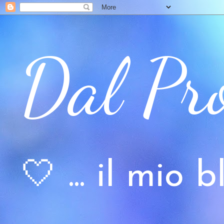
Dal Pr
🤍 ... il mio bl