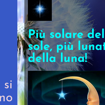
Più solare del
sole, più luna
della luna!
si
ono