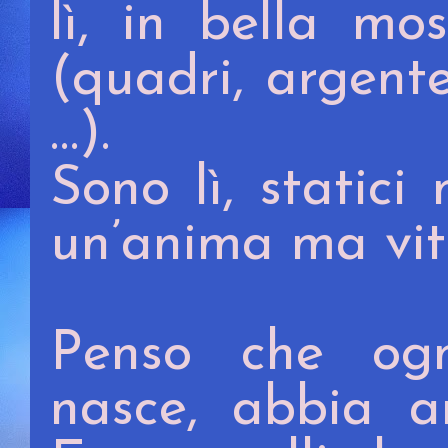
lì, in bella mo
(quadri, argenter
…).
Sono lì, static
un’anima ma vita
Penso che og
nasce, abbia an