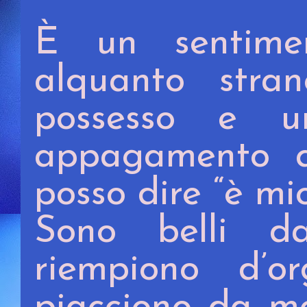
È un sentim
alquanto stran
possesso e u
appagamento qu
posso dire “è mio
Sono belli 
riempiono d’or