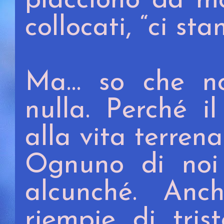
piacciono da mo
collocati, “ci sta
Ma… so che no
nulla. Perché i
alla vita terrena
Ognuno di noi
alcunché. An
riempie di tris