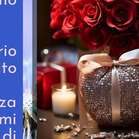
ono
io
ato
za
mi
 di