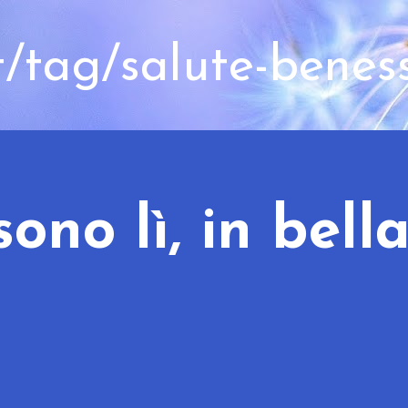
t/tag/salute-benes
ono lì, in bell