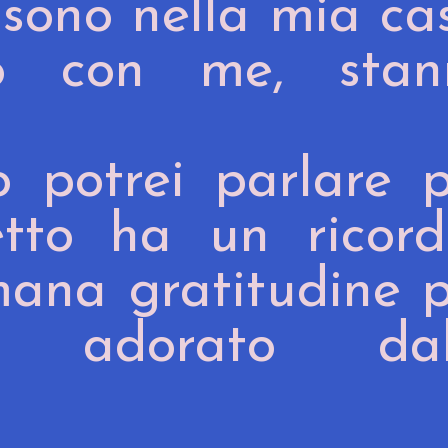
 sono nella mia ca
do con me, stan
 potrei parlare 
etto ha un ricordo
ana gratitudine 
i adorato dal