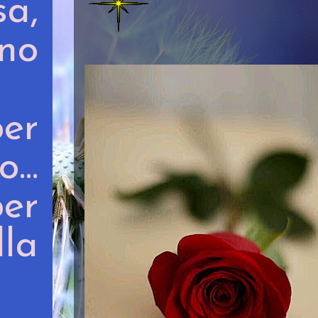
sa,
no
per
...
per
la