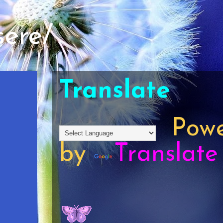
sere/
Translate
a
Powe
by
Translate