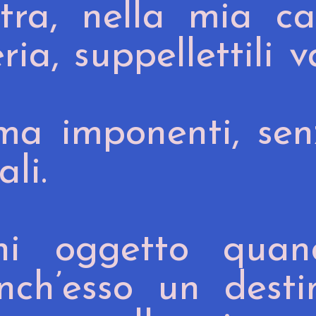
stra, nella mia c
ia, suppellettili v
i ma imponenti, se
li.
ni oggetto quan
ch’esso un desti