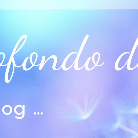
ofondo d
og ...