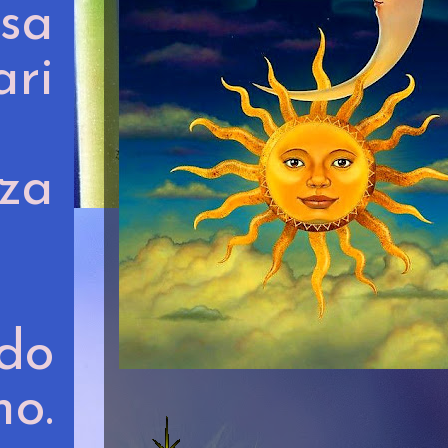
asa
ari
nza
do
no.