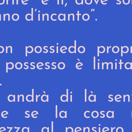
rire” e lì, dove s
nno d’incanto”.
n possiedo propr
l possesso è limit
.
 andrà di là sen
che se la cosa 
tezza al pensiero