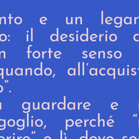
ento e un lega
o: il desiderio d
n forte senso 
ando, all’acquist
”.
da guardare e 
goglio, perché “