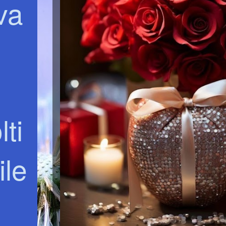
va
ti
ile