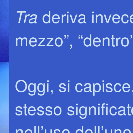
deriva invece
Tra
mezzo”, “dentro”
Oggi, si capisce
stesso significat
nell’uso dell’uno