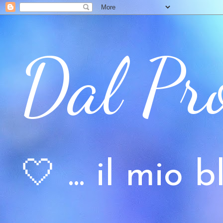
Dal Pr
🤍 ... il mio bl