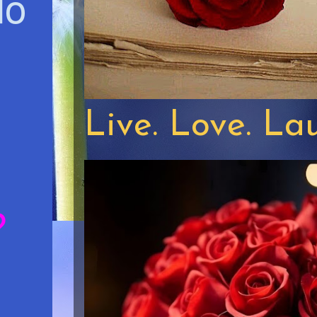
do
Live. Love. La
?