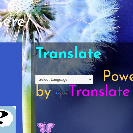
sere/
Translate
Powe
by
Translate