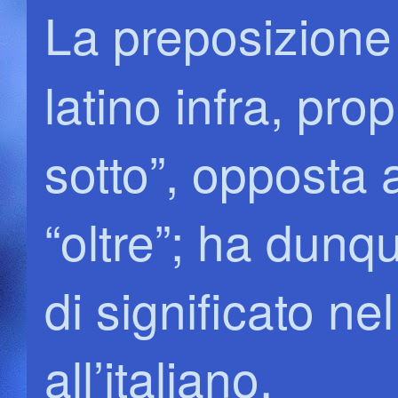
La preposizion
latino infra, pro
sotto”, opposta 
“oltre”; ha dun
di significato n
all’italiano.