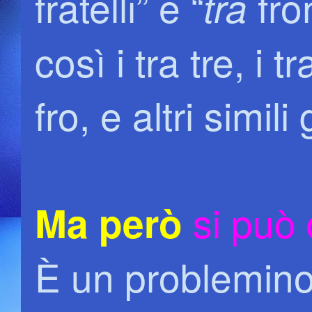
fratelli” e “
fron
tra
così i tra tre, i tra
fro, e altri simil
si può 
Ma però
È un problemino