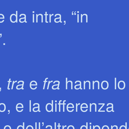
 da intra, “in
.
,
e
hanno lo
tra
fra
o, e la differenza
 o dell’altro dipen