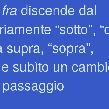
e
discende dal
fra
priamente “sotto”, “
a supra, “sopra”,
que subìto un camb
el passaggio