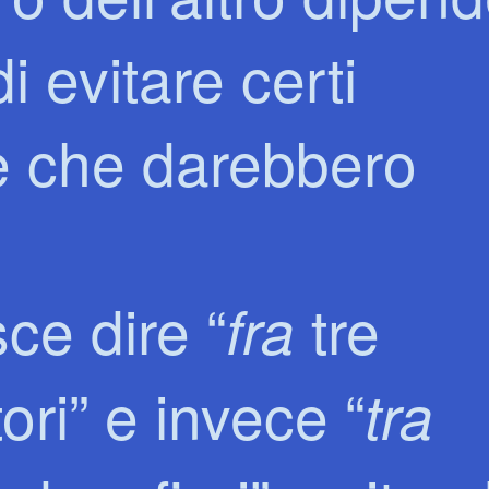
i evitare certi
abe che darebbero
sce dire “
tre
fra
ori” e invece “
tra