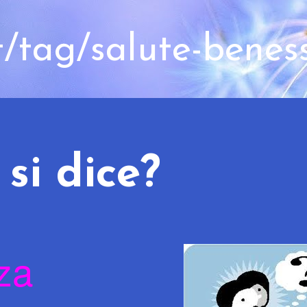
t/tag/salute-benes
 si dice?
za