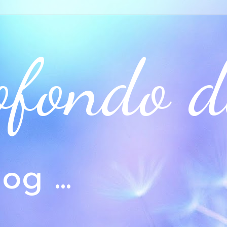
ofondo d
og ...