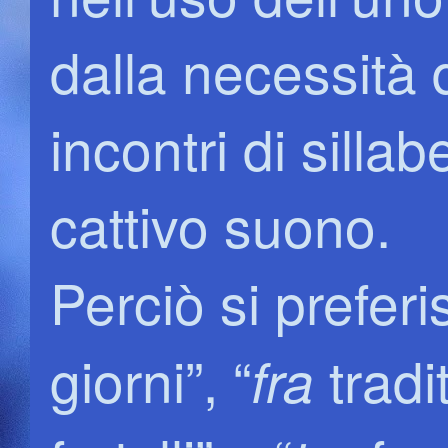
dalla necessità d
incontri di sill
cattivo suono.
Perciò si preferi
giorni”, “
tradit
fra