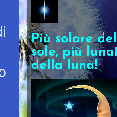
di
Più solare del
sole, più luna
della luna!
io