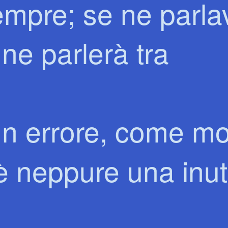
empre; se ne parla
 ne parlerà tra
n errore, come mol
è neppure una inut