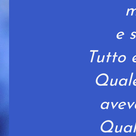
m
e 
Tutto e
Quale
avev
Qual