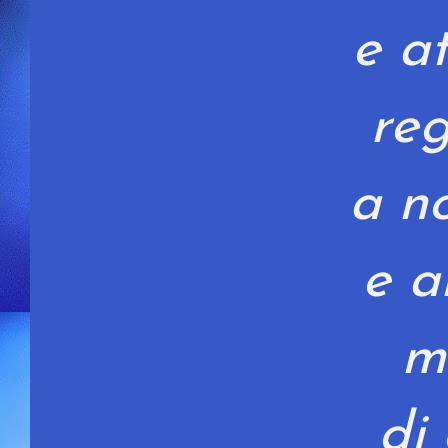
e a
reg
a n
e a
m
di