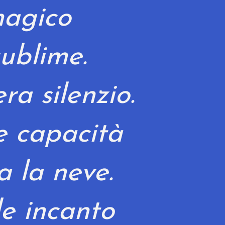
agico
sublime.
ra silenzio.
 capacità
a la neve.
e incanto