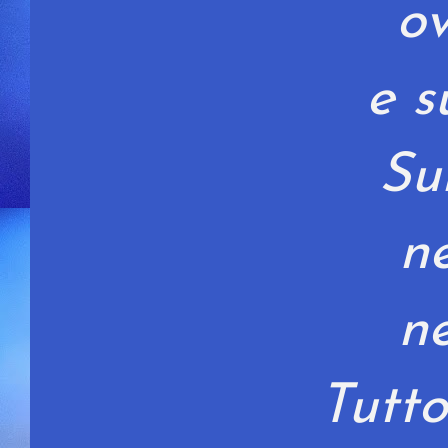
ov
e s
Su
ne
ne
Tutt