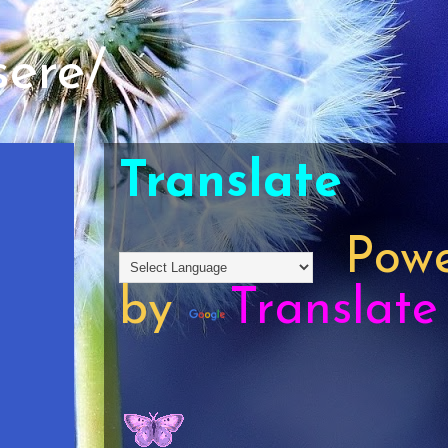
sere/
Translate
Powe
by
Translate