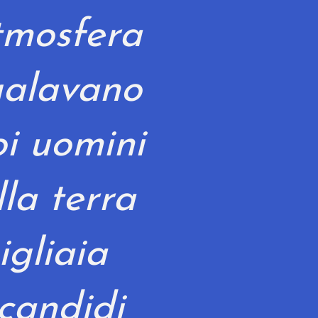
tmosfera
alavano
oi uomini
lla terra
igliaia
 candidi