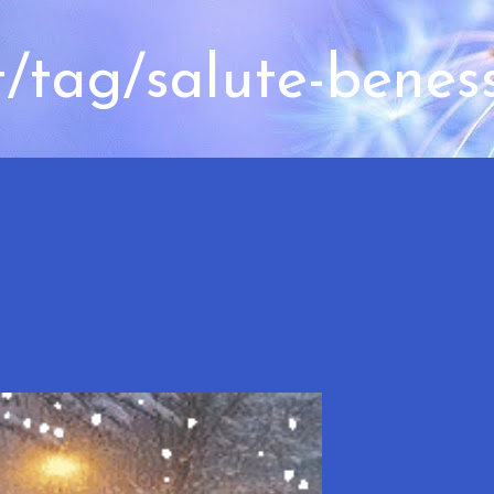
t/tag/salute-benes