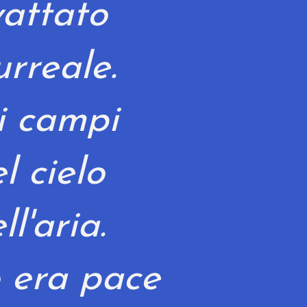
attato
urreale.
i campi
l cielo
ll'aria.
o era pace