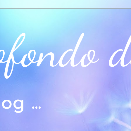
ofondo d
og ...