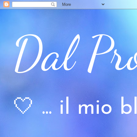
Dal Pr
🤍 ... il mio bl