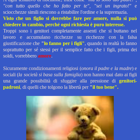
"con tutto quello che ho fatto per te"
,
"sei un ingrato!"
e
sciocchezze simili riescono a ristabilire l'ordine e la supremazia.
Visto che un figlio si dovrebbe fare per amore, nulla si può
chiedere in cambio, perché ogni richiesta è puro interesse.
Troppi sono i genitori completamente assenti che si buttano nel
lavoro e accumulano ricchezze su ricchezze con la falsa
giustificazione
che
"
lo fanno per i figli"
, quando in realtà lo fanno
soprattutto per sé stessi per il semplice fatto che i figli, prima dei
soldi, vorrebbero
amore
.
Sicuramente condizionamenti religiosi (
onora il padre e la madre
) e
sociali (
la società si basa sulla famiglia
) non hanno mai dato ai figli
una grande possibilità di sfuggire alla pressione di
genitori-
padroni
, di quelli che tolgono la libertà per
"
il tuo bene".