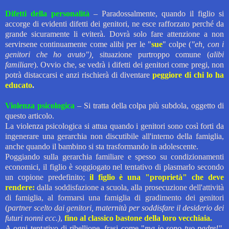
Difetti della personalità
– Paradossalmente, quando il figlio si
accorge di evidenti difetti dei genitori, ne esce rafforzato perché da
grande sicuramente li eviterà. Dovrà solo fare attenzione a non
servirsene continuamente come alibi per le "
sue
" colpe (
"eh, con i
genitori che ho avuto"),
situazione purtroppo comune (
alibi
familiare
). Ovvio che, se vedrà i difetti dei genitori come pregi, non
potrà distaccarsi e anzi rischierà di diventare
peggiore di chi lo ha
educato
.
Violenza psicologica
– Si tratta della colpa più subdola, oggetto di
questo articolo.
La
violenza psicologica
si attua quando i genitori sono così forti da
ingenerare una gerarchia non discutibile all'interno della famiglia,
anche quando il bambino si sta trasformando in adolescente.
Poggiando sulla gerarchia familiare e spesso su condizionamenti
economici, il figlio è soggiogato nel tentativo di plasmarlo secondo
un copione predefinito;
il figlio è una "proprietà" che deve
rendere:
dalla soddisfazione a scuola, alla prosecuzione dell'attività
di famiglia, al formarsi una famiglia di gradimento
dei genitori
(
partner scelto dai genitori,
maternità per soddisfare il desiderio dei
futuri nonni ecc.)
,
fino al classico bastone della loro vecchiaia
.
A ogni tentativo di ribellione, frasi come
"
ma io sono tuo padre!"
,