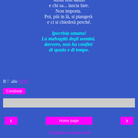
e
chi sa... lascia fare.
Non importa.
Poi, più in là, si piangerà
e c
i si chiederà perché.
Ipocrisia umana!
La malvagità degli uomini,
davvero,
non ha confini
di spazio e di tempo.
R♡
alle
12:05
Condividi
‹
›
Home page
Visualizza versione web