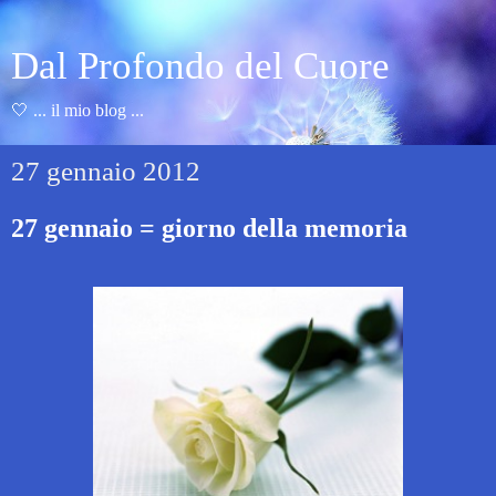
Dal Profondo del Cuore
🤍 ... il mio blog ...
27 gennaio 2012
27 gennaio = giorno della memoria