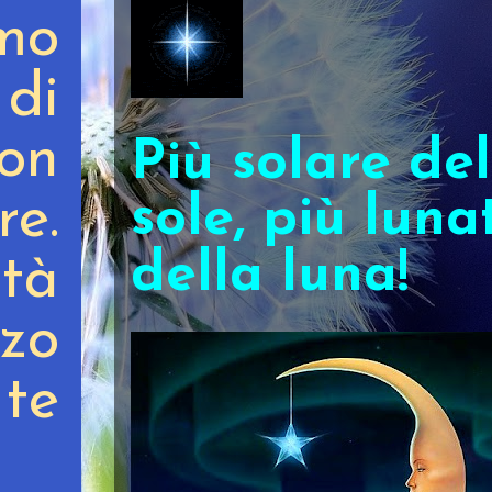
amo
di
con
Più solare del
re.
sole, più luna
della luna!
rtà
zo
te