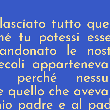
lasciato tutto que
é tu potessi ess
andonato le nost
ecoli appartenev
l, perché nessu
te quello che avev
io padre e al pa