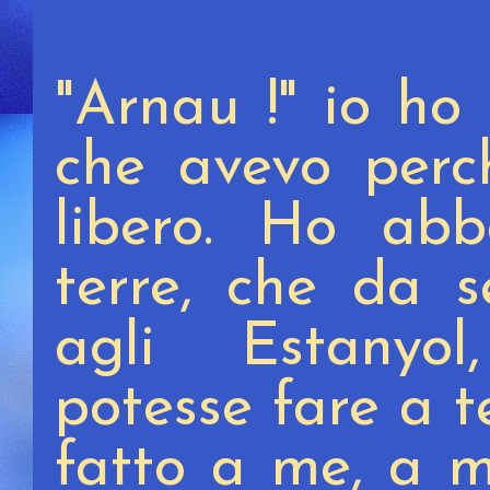
"Arnau !" io ho 
che avevo perch
libero. Ho abb
terre, che da s
agli Estanyo
potesse fare a 
fatto a me, a m