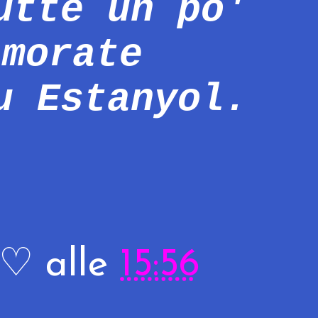
utte un po'
amorate
u Estanyol.
R♡
alle
15:56