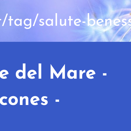
t/tag/salute-benes
e del Mare -
cones -