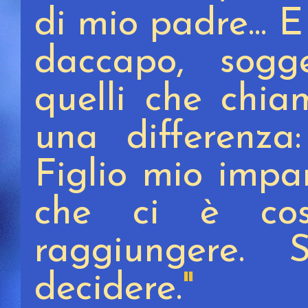
di mio padre... 
daccapo, sogge
quelli che chia
una differenza:
Figlio mio impa
che ci è cos
raggiungere.
decidere.
"