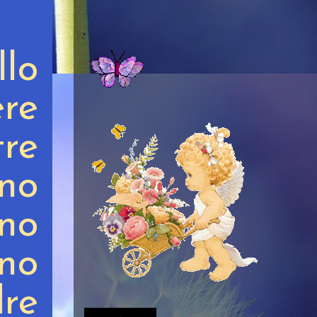
llo
ere
re
ano
no
ano
dre