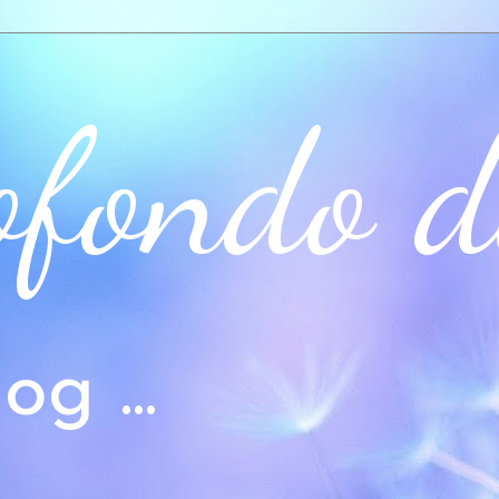
ofondo d
og ...