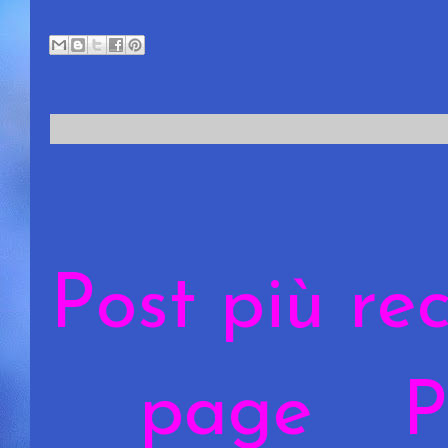
Post più re
page
P