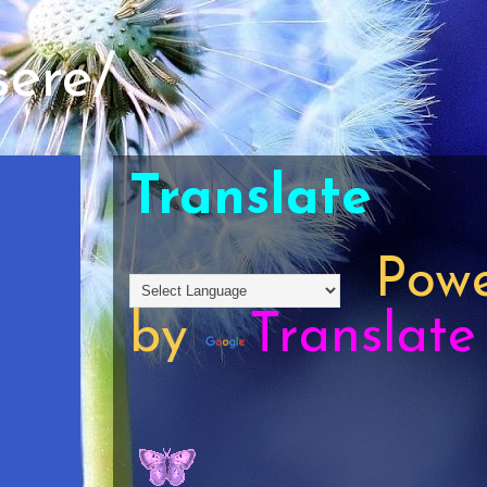
sere/
Translate
Powe
by
Translate