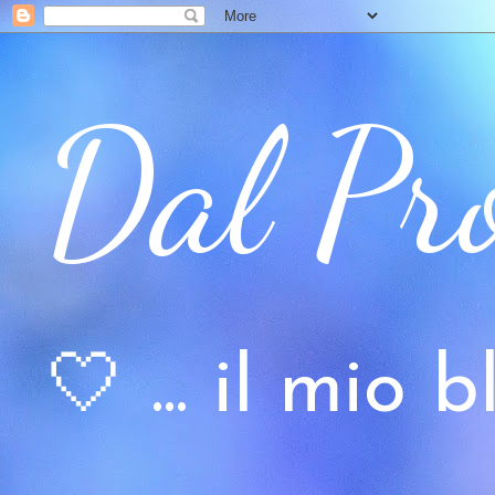
Dal Pr
🤍 ... il mio bl