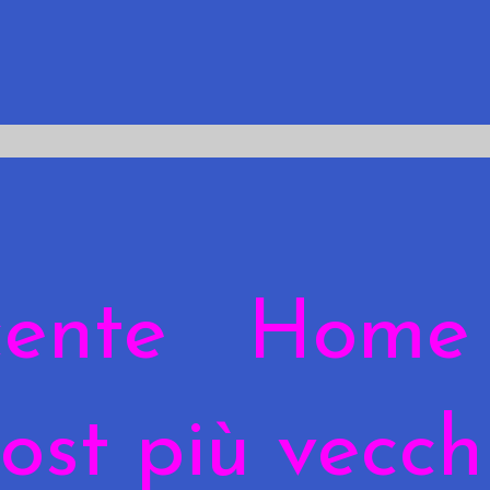
cente
Home
ost più vecch