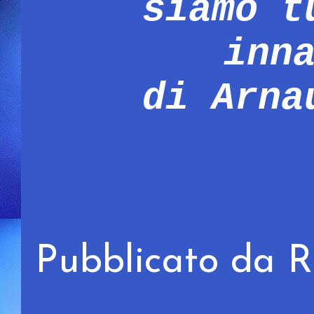
siamo t
inn
di Arna
Pubblicato da