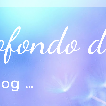
ofondo d
og ...