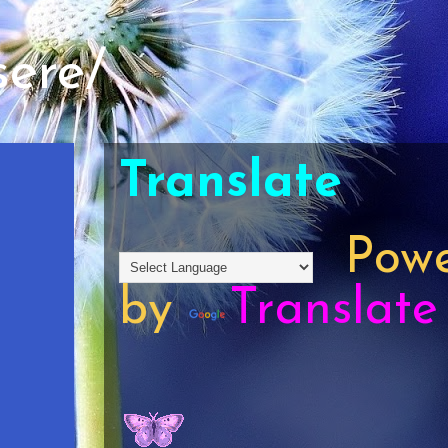
sere/
Translate
Powe
by
Translate