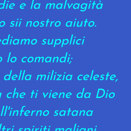
idie e la malvagità
 sii nostro aiuto.
ediamo supplici
o lo comandi;
 della milizia celeste,
 che ti viene da Dio
ll'inferno satana
ltri spiriti maligni,