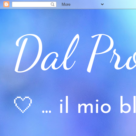
Dal Pr
🤍 ... il mio bl