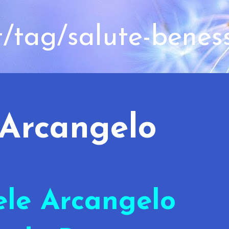
t/tag/salute-benes
 Arcangelo
ele Arcangelo