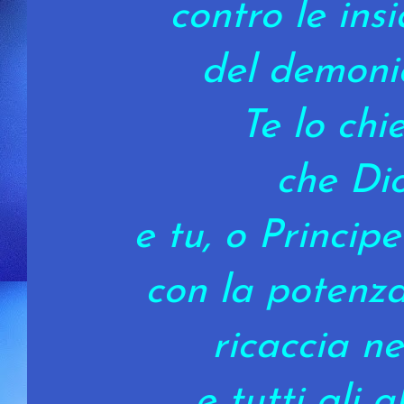
contro le ins
del demonio
Te lo chi
che Di
e tu, o Principe
con la potenza
ricaccia ne
e tutti gli a