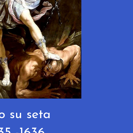
o su seta
35 -1636