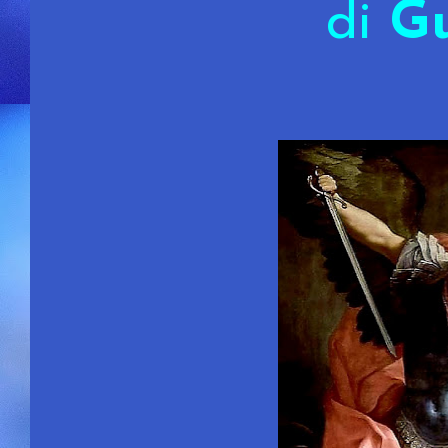
di
Gu