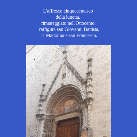
L'affresco cinquecentesco
della lunetta,
rimaneggiato nell'Ottocento,
raffigura san Giovanni Battista,
la Madonna e san Francesco.