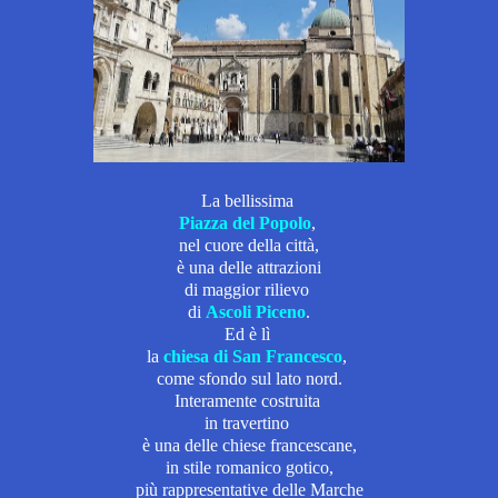
La bellissima
Piazza del Popolo
,
nel cuore della città,
è
una delle attrazioni
di maggior rilievo
di
Ascoli Piceno
.
Ed è lì
l
a
chiesa di San Francesco
,
c
ome sfondo sul lato nord.
Interamente costruita
in travertino
è una delle
chiese francescane,
in stile romanico gotico,
più rappresentative delle Marche