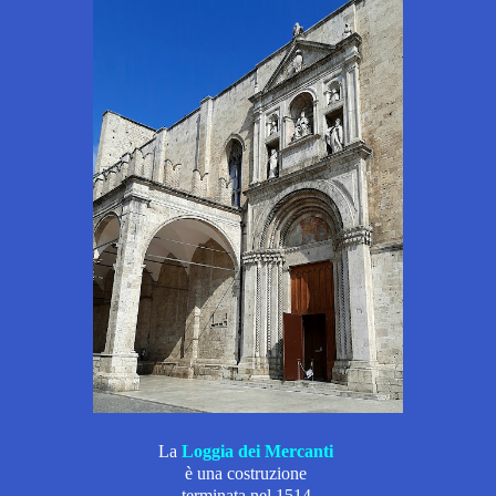
La
L
oggia dei Mercanti
è
una
costruzione
terminata nel 1514.