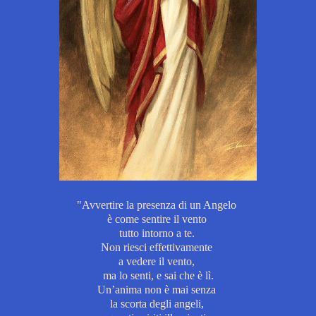
"Avvertire la presenza di un Angelo
è come sentire il vento
tutto intorno a te.
Non riesci effettivamente
a vedere il vento,
ma lo senti, e sai che è lì.
Un’anima non è mai senza
la scorta degli angeli,