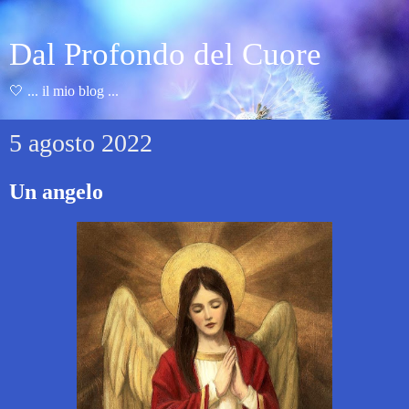
Dal Profondo del Cuore
🤍 ... il mio blog ...
5 agosto 2022
Un angelo