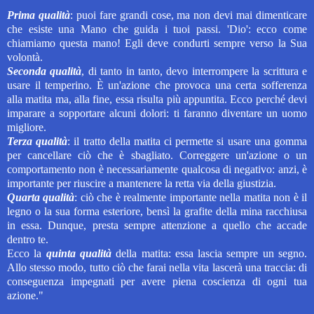
Prima qualità
: puoi fare grandi cose, ma non devi mai dimenticare
che esiste una Mano che guida i tuoi passi. 'Dio': ecco come
chiamiamo questa mano! Egli deve condurti sempre verso la Sua
volontà.
Seconda qualità
, di tanto in tanto, devo interrompere la scrittura e
usare il temperino. È un'azione che provoca una certa sofferenza
alla matita ma, alla fine, essa risulta più appuntita. Ecco perché devi
imparare a sopportare alcuni dolori: ti faranno diventare un uomo
migliore.
Terza qualità
: il tratto della matita ci permette si usare una gomma
per cancellare ciò che è sbagliato. Correggere un'azione o un
comportamento non è necessariamente qualcosa di negativo: anzi, è
importante per riuscire a mantenere la retta via della giustizia.
Quarta qualità
: ciò che è realmente importante nella matita non è il
legno o la sua forma esteriore, bensì la grafite della mina racchiusa
in essa. Dunque, presta sempre attenzione a quello che accade
dentro te.
Ecco la
quinta qualità
della matita: essa lascia sempre un segno.
Allo stesso modo, tutto ciò che farai nella vita lascerà una traccia: di
conseguenza impegnati per avere piena coscienza di ogni tua
azione."