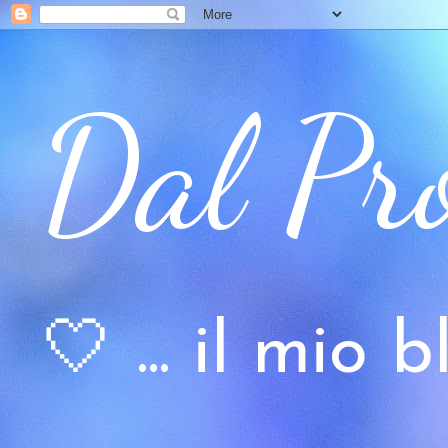
Dal Pr
🤍 ... il mio bl