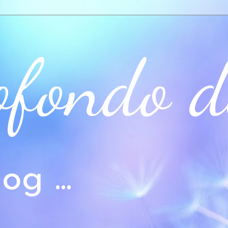
ofondo d
og ...