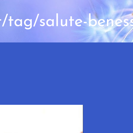
t/tag/salute-benes