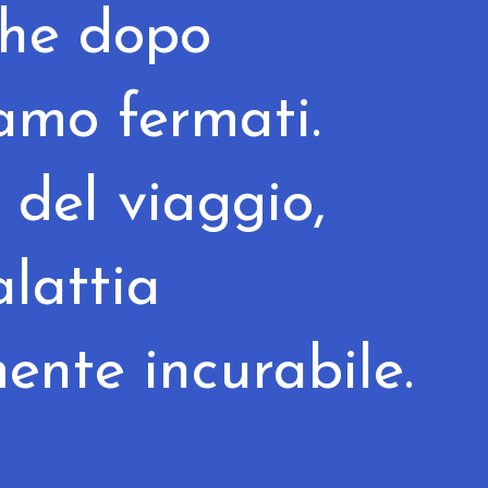
he dopo
iamo fermati.
s del viaggio,
lattia
ente incurabile.