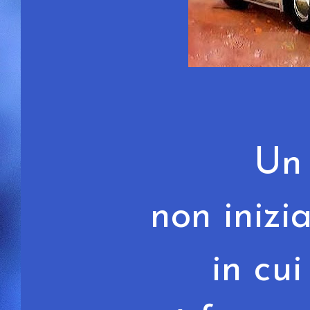
Un 
non inizi
in cu