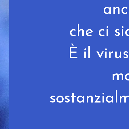
anc
che ci s
È il viru
ma
sostanzialm