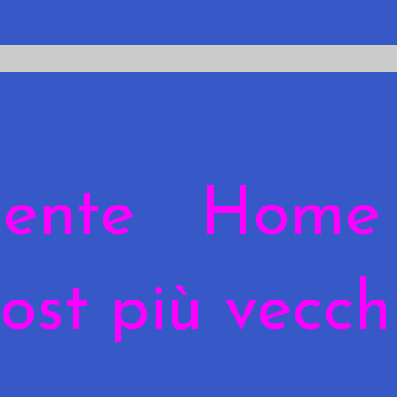
cente
Home
ost più vecch