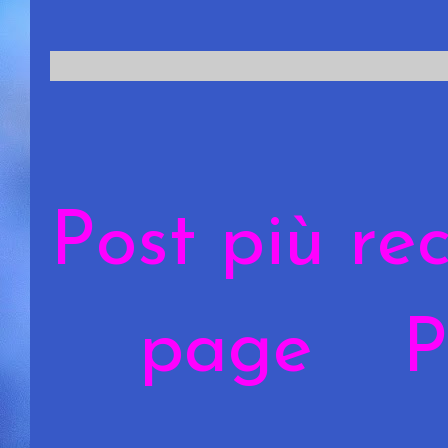
Post più re
page
P