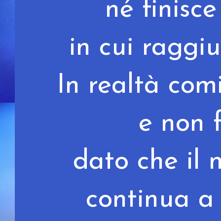
né finisc
in cui ragg
In realtà co
e non 
dato che il 
continua a 