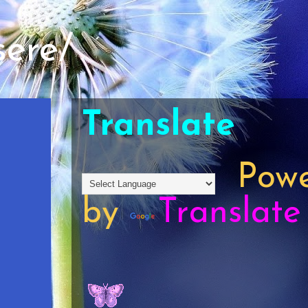
sere/
Translate
Powe
by
Translate