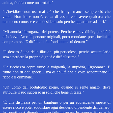
anima, fredda come una rotaia."
"L’invidioso non usa mai ciò che ha, gli manca sempre ciò che
vuole. Non ha, e non è: cerca di essere e di avere qualcosa che
nemmeno conosce e che desidera solo perché appartiene ad altri."
"Mi annoia l’arroganza del potere. Perché è prevedibile, perché è
debolezza. Amo le persone originali, poco mondane, poco inclini ai
compromessi. E diffido di chi fonda tutto sul denaro."
"Il denaro è una delle illusioni più pericolose, perché accumularlo
senza perdere la propria dignità è difficilissimo."
"La ricchezza copre tutto: la volgarità, la stupidità, l’ignoranza. È
frutto non di doti speciali, ma di abilità che a volte accomunano il
ricco e il criminale."
"Un uomo dal portafoglio pieno, quando si sente amato, deve
attribuire il suo successo ai soldi che tiene in tasca."
"È una disgrazia per un bambino o per un adolescente sapere di
essere ricco e poter soddisfare ogni desiderio dipendente dal denaro.
In questi casi diventa impossibile misurare le proprie forze e le