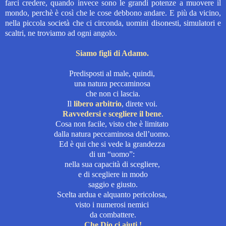
farci credere, quando invece sono le grandi potenze a muovere il
mondo, perchè è così che le cose debbono andare. E più da vicino,
nella piccola società che ci circonda, uomini disonesti, simulatori e
scaltri, ne troviamo ad ogni angolo.
Siamo figli di Adamo.
Predisposti al male,
quindi,
una natura peccaminosa
che non ci lascia.
Il
libero arbitrio
, direte voi.
Ravvedersi
e scegliere il bene
.
Cosa non facile, visto che è limitato
dalla natura peccaminosa dell’uomo.
Ed è qui che si vede la grandezza
di un “uomo”:
nella sua capacità di scegliere,
e di scegliere in modo
saggio e giusto.
Scelta ardua e alquanto pericolosa,
visto
i numerosi nemici
da combattere.
Che Dio ci aiuti !