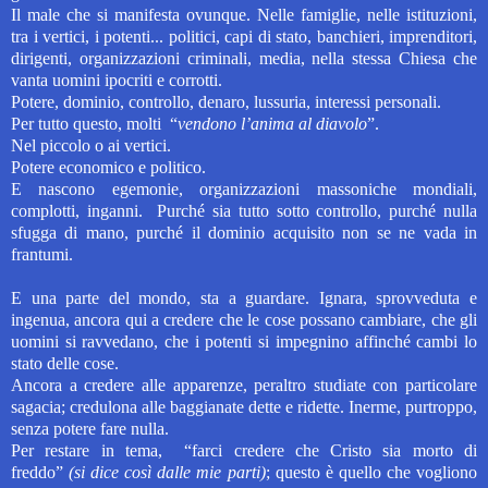
Il male che si manifesta ovunque. Nelle famiglie, nelle istituzioni,
tra i vertici, i potenti...
politici, capi di stato, banchieri, imprenditori,
dirigenti, organizzazioni criminali, media, nella stessa Chiesa che
vanta uomini ipocriti e corrotti.
Potere, dominio, controllo, denaro, lussuria, interessi personali.
Per tutto questo, molti
“
vendono l’anima al diavolo
”.
Nel piccolo o ai vertici.
Potere economico e politico.
E nascono egemonie, organizzazioni massoniche mondiali,
complotti, inganni.
Purché sia tutto sotto controllo, purché nulla
sfugga di mano, purché il dominio acquisito non se ne vada in
frantumi.
E una parte del mondo, sta a guardare. Ignara, sprovveduta e
ingenua, ancora qui a credere che le cose possano cambiare, che gli
uomini si ravvedano, che i potenti si impegnino affinché cambi lo
stato delle cose.
Ancora a credere alle apparenze, peraltro studiate con particolare
sagacia; credulona alle baggianate dette e ridette. Inerme, purtroppo,
senza potere fare nulla.
Per restare in tema, “farci credere che Cristo sia morto di
freddo”
(si dice così dalle mie parti)
; questo è quello che vogliono