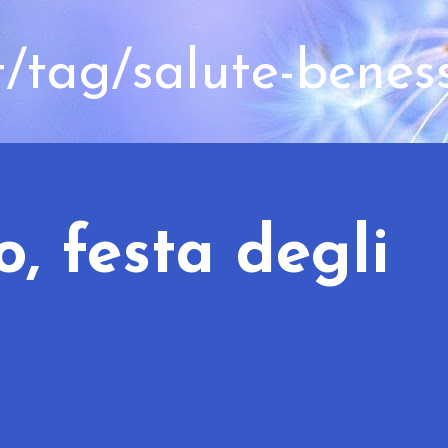
t/tag/salute-benes
, festa degli