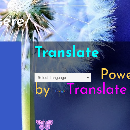
sere/
Translate
Powe
by
Translate