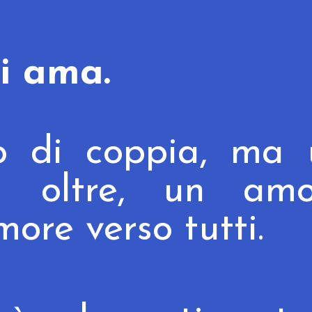
hi ama
.
o di coppia, ma 
a oltre, un
amo
more verso tutti.