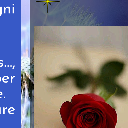
ni
s…,
per
e.
re