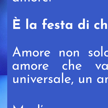
È
la festa di c
Amore non sol
amore che v
universale
, un a