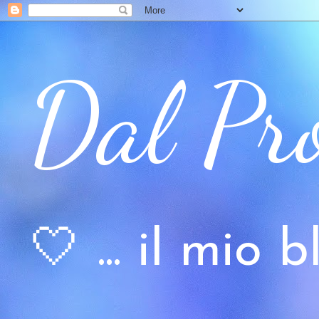
Dal Pr
🤍 ... il mio bl