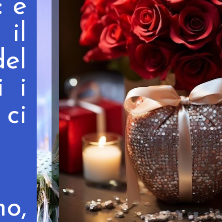
: è
il
del
i i
 ci
o,