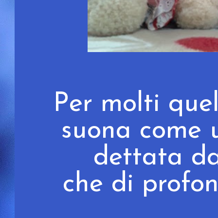
Per molti que
suona come u
dettata d
che di profo