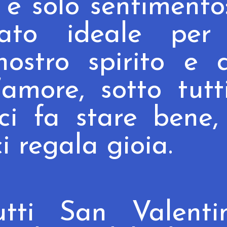
è solo sentimento
ato ideale per 
ostro spirito e 
’amore, sotto tutt
ci fa stare
bene
,
ci regala gioia.
tti San Valentin