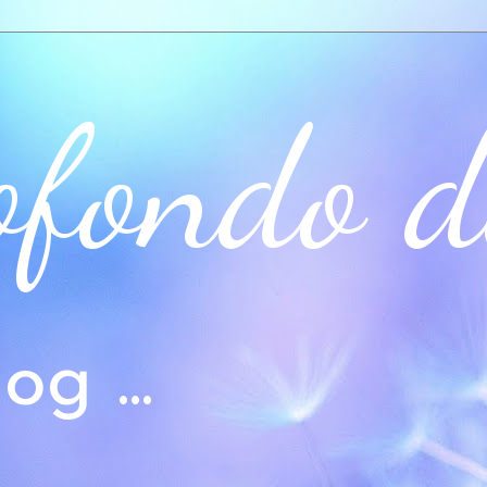
ofondo d
og ...