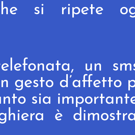
che si ripete og
elefonata, un sm
n gesto d’affetto 
uanto sia important
hiera è dimostra