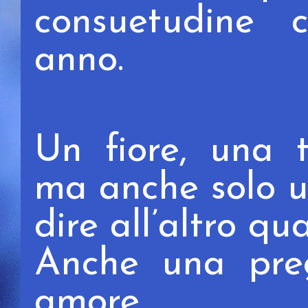
consuetudine 
anno.
Un fiore, una t
ma anche solo u
dire all’altro q
Anche una preg
amore.