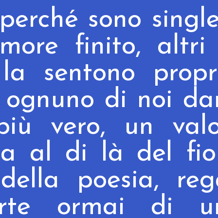
perché sono singl
more finito,
altri
a sentono propri
d ognuno di noi
da
più vero
, un val
a al di là del fio
ella poesia, reg
rte ormai di u