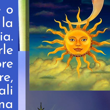
e o
 la
a.
rle
ore
re,
ali
na