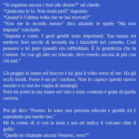
“Si regalano ancora i fiori alle donne?” mi chiede.
“Qualcuno lo fa. Non molti però” rispondo.
“Quand’è l’ultima volta che ne hai ricevuti?”
“Non me lo ricordo nonno” dico alzando le spalle “Ma non
importa” concludo.
“Importa e come. I gesti gentili sono importanti. Tua nonna mi
metteva fiori secchi di lavanda tra i fazzoletti nel cassetto. Così
pensavo a lei pure quando ero raffreddato. È la gentilezza che fa
l’amore. Se con gli altri sei educato, devi esserlo ancora di più con
chi ami.”
Gli poggio la mano sul braccio e lui gira il volto verso di me. Ha gli
occhi lucidi. Forse è un po’ confuso. Non lo capisce questo nuovo
mondo e io non ho voglia di mentirgli.
Però mi porto la sua mano sul viso e resto contenta e grata di quella
carezza.
Poi gli dico “Nonno. Io sono una persona educata e gentile ed è
soprattutto per merito tuo.”
Mi fa cenno di sì con la testa e poi mi indica il vulcano oltre il
golfo.
“Quello lo chiamate ancora Vesuvio, vero?”