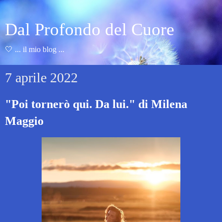
Dal Profondo del Cuore
🤍 ... il mio blog ...
7 aprile 2022
"Poi tornerò qui. Da lui." di Milena
Maggio