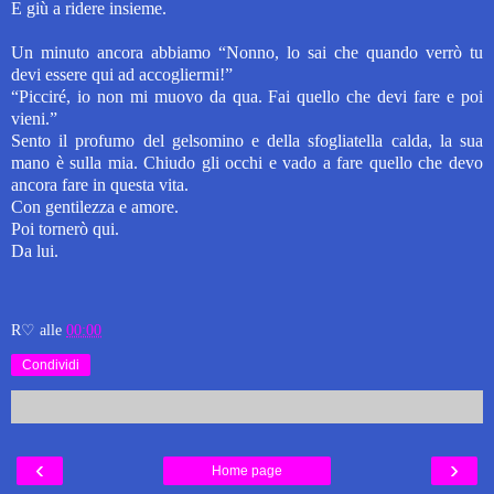
E giù a ridere insieme.
Un minuto ancora abbiamo “Nonno, lo sai che quando verrò tu
devi essere qui ad accogliermi!”
“Picciré, io non mi muovo da qua. Fai quello che devi fare e poi
vieni.”
Sento il profumo del gelsomino e della sfogliatella calda, la sua
mano è sulla mia. Chiudo gli occhi e vado a fare quello che devo
ancora fare in questa vita.
Con gentilezza e amore.
Poi tornerò qui.
Da lui.
R♡
alle
00:00
Condividi
‹
›
Home page