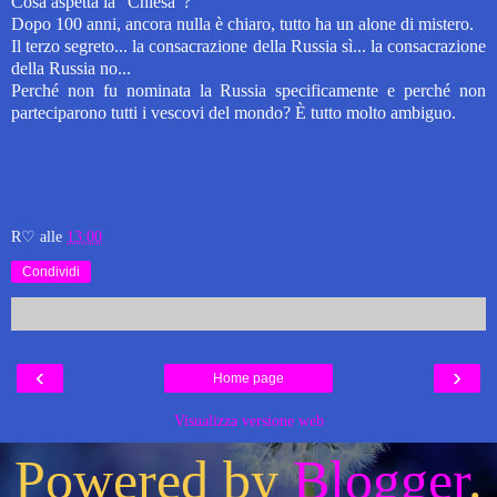
Cosa aspetta la "Chiesa"?
Dopo 100 anni, ancora nulla è chiaro, tutto ha un alone di mistero.
Il terzo segreto... l
a consacrazione della Russia sì...
l
a consacrazione
della Russia no...
Perché n
on fu nominata la Russia specificamente e perché non
parteciparono tutti i vescovi del mondo? È tutto molto ambiguo.
R♡
alle
13:00
Condividi
‹
›
Home page
Visualizza versione web
Powered by
Blogger
.