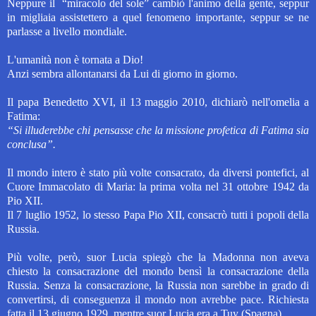
Neppure il “miracolo del sole” cambiò l'animo della gente, seppur
in migliaia assistettero a quel fenomeno importante, seppur se ne
parlasse a livello mondiale.
L'umanità non è tornata a Dio!
Anzi sembra allontanarsi da Lui di giorno in giorno.
Il papa Benedetto XVI, il 13 maggio 2010, dichiarò nell'omelia a
Fatima:
“Si illuderebbe chi pensasse che la missione profetica di Fatima sia
conclusa”.
Il mondo intero è stato più volte consacrato, da diversi pontefici, al
Cuore Immacolato di Maria: la prima volta nel 31 ottobre 1942 da
Pio XII.
Il
7 luglio 1952, lo stesso Papa Pio XII, consacrò tutti i popoli della
Russia.
Più volte, però, suor Lucia spiegò che la Madonna non aveva
chiesto la consacrazione del mondo bensì la consacrazione della
Russia. S
enza la consacrazione, la Russia non sarebbe in grado di
convertirsi, di conseguenza il mondo non avrebbe pace.
Richiesta
fatta il 13 giugno 1929, mentre suor Lucia era a Tuy (Spagna).