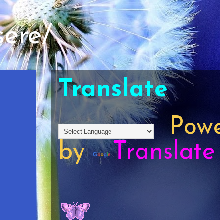
sere/
Translate
Powe
by
Translate