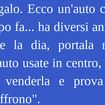
egalo. Ecco un'auto 
o fa... ha diversi an
 la dia, portala 
uto usate in centro, 
 venderla e prov
ffrono".