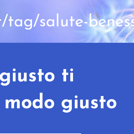
t/tag/salute-benes
giusto ti
l modo giusto