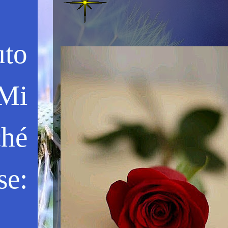
uto
"Mi
ché
se: