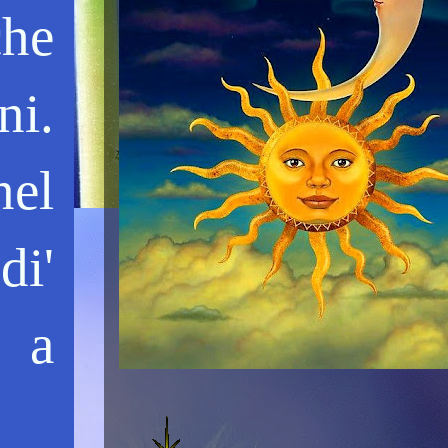
che
ni.
nel
di'
a a