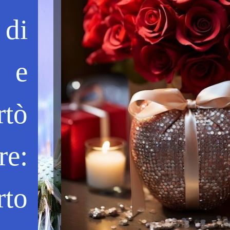
 di
o e
rtò
re:
rto