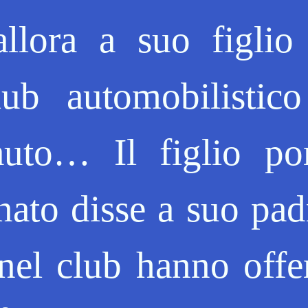
allora a suo figlio
ub automobilistic
auto… Il figlio po
rnato disse a suo pad
nel club hanno offe