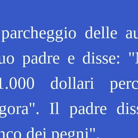
 parcheggio delle a
suo padre e disse: 
.000 dollari per
ora". Il padre dis
nco dei pegni".