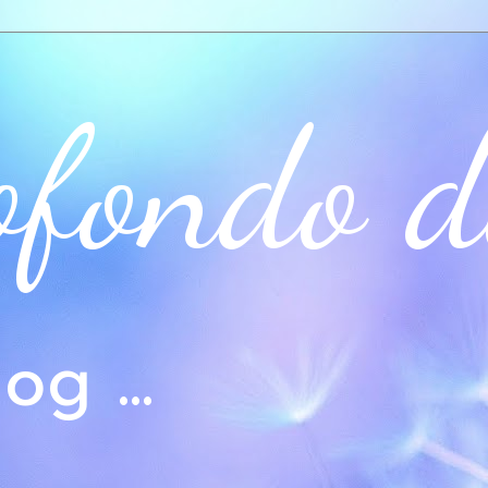
ofondo d
og ...