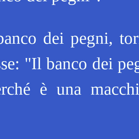
 banco dei pegni, to
se: "Il banco dei pe
erché è una macch