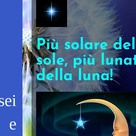
Più solare del
sole, più luna
della luna!
sei
, e