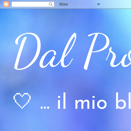
Dal Pr
🤍 ... il mio bl