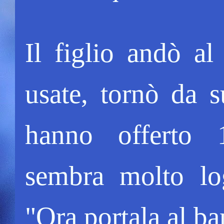
Il figlio andò al
usate, tornò da 
hanno offerto 1
sembra molto log
"Ora portala al ba