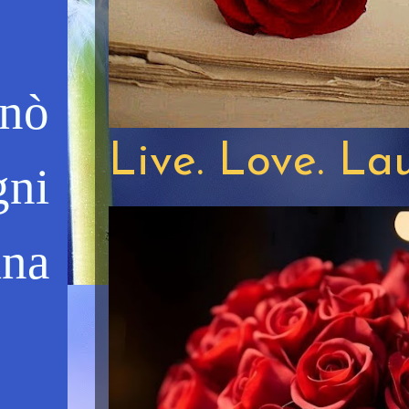
rnò
Live. Love. La
gni
ina