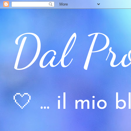
Dal Pr
🤍 ... il mio bl