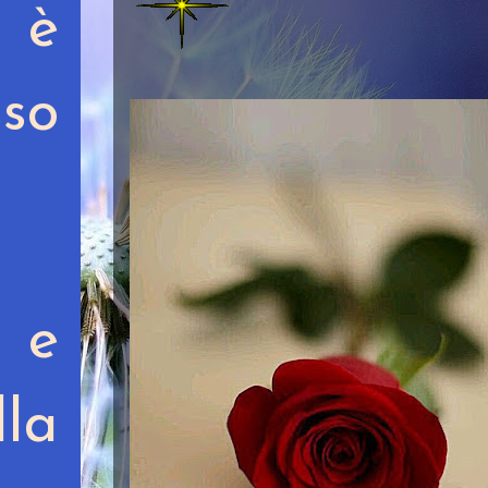
 è
sso
i e
lla