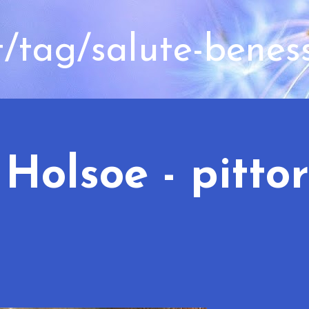
t/tag/salute-benes
Holsoe - pitto