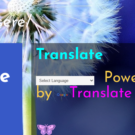
sere/
Translate
re
Powe
by
Translate