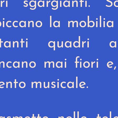
i sgargianti. So
piccano la mobilia
anti quadri al
cano mai fiori e,
ento musicale.