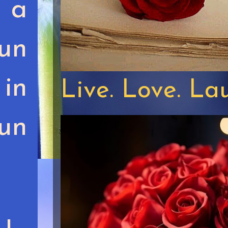
 a
un
in
Live. Love. La
 un