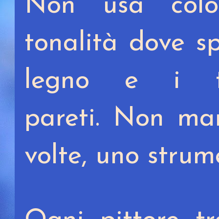
Non usa color
tonalità dove s
legno e i t
pareti.
Non man
volte, uno strum