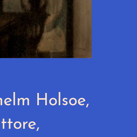
helm Holsoe,
ittore,