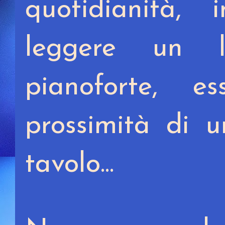
quotidianità,
leggere un l
pianoforte, 
prossimità di u
tavolo...