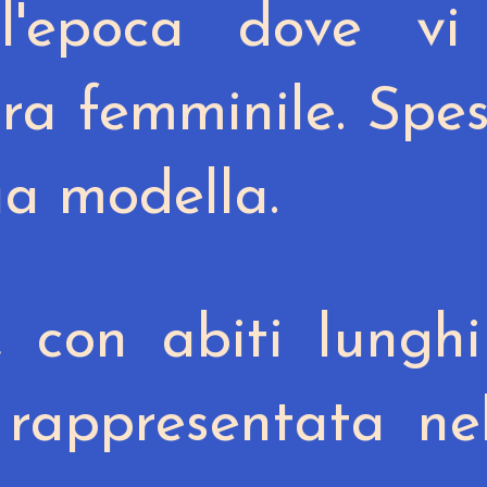
ll'epoca dove vi
ra
femminile. Spe
ua modella.
, con abiti lungh
, rappresentata ne