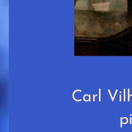
Carl
Vil
p