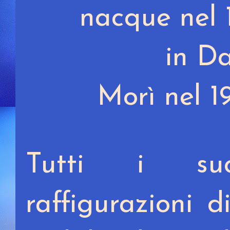
nacque nel 
in D
Morì nel 1
Tutti i suo
raffigurazioni d