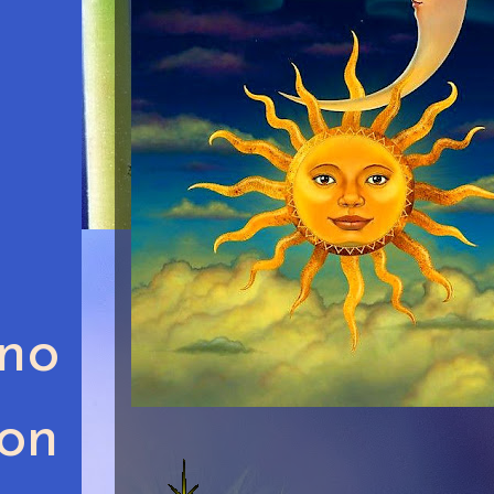
no
on