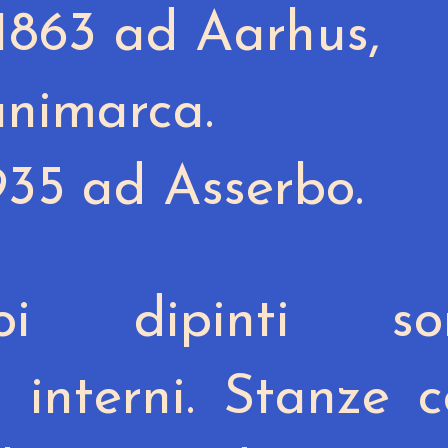
1863
ad Aarhus,
animarca.
935 ad Asserbo.
i dipinti so
i interni.
Stanze c