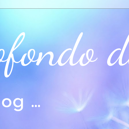
ofondo d
og ...