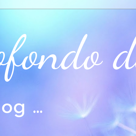
ofondo d
og ...