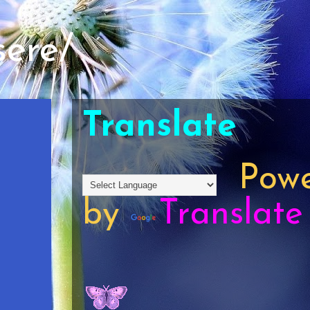
sere/
Translate
Powe
by
Translate