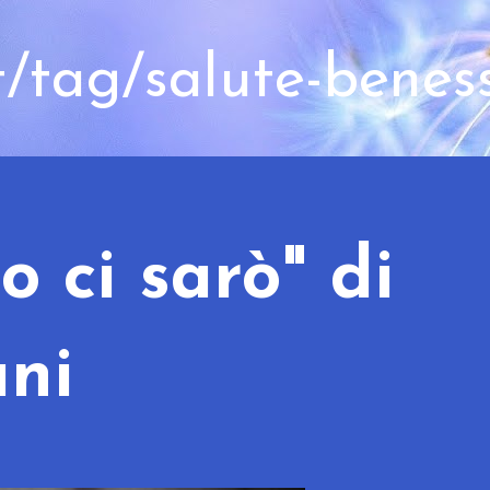
t/tag/salute-benes
io ci sarò" di
ani