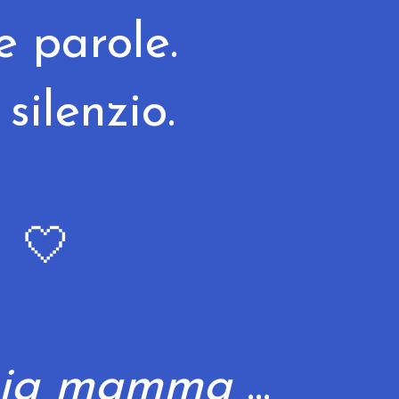
e parole.
silenzio.
🤍
mia mamma
...