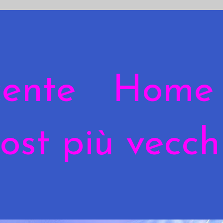
cente
Home
ost più vecch