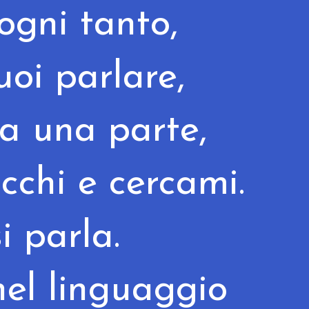
 ogni tanto,
uoi parlare,
da una parte,
occhi e cercami.
si parla.
el linguaggio