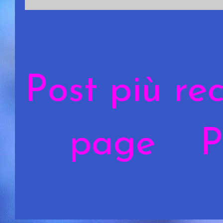
Post più re
page
P