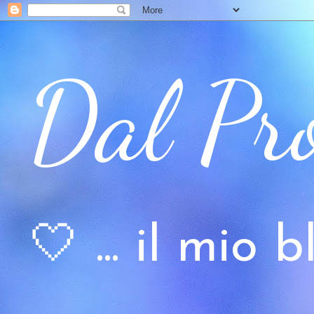
Dal Pr
🤍 ... il mio bl