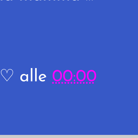
R♡
alle
00:00