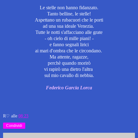
Le stelle non hanno fidanzato.
Tanto belline, le stelle!
Aspettano un rubacuori
che le porti
ad una sua ideale Venezia.
Tutte le notti s'affacciano
alle grate
- oh cielo di mille piani! -
e fanno segnali lirici
ai mari d'ombra
che le circondano.
Ma attente, ragazze,
perchè quando morirò
vi rapirò una dietro l'altra
sul mio cavallo di nebbia.
Federico Garcia Lorca
R♡
alle
08:23
Condividi