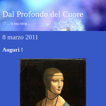
Dal Profondo del Cuore
🤍 ... il mio blog ...
8 marzo 2011
Auguri !