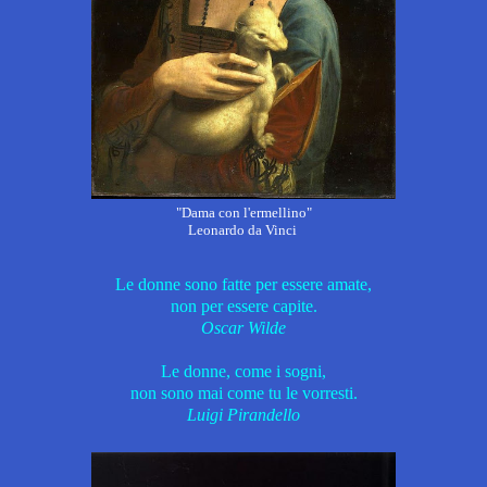
"Dama con l'ermellino"
Leonardo da Vinci
Le donne sono fatte per essere amate,
non per essere capite.
Oscar Wilde
Le donne, come i sogni,
non sono mai come tu le vorresti.
Luigi Pirandello