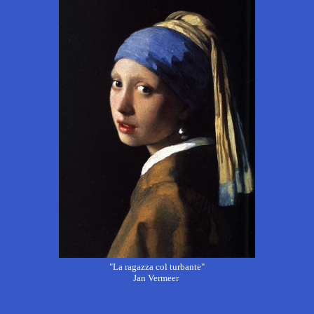
"La ragazza col turbante"
Jan Vermeer