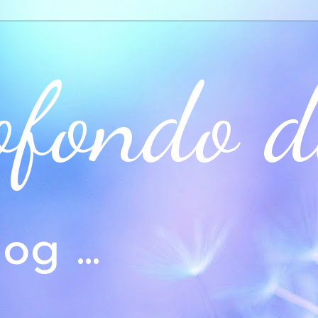
ofondo d
og ...