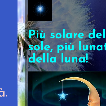
Più solare del
sole, più luna
della luna!
tà.