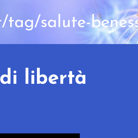
t/tag/salute-benes
di libertà