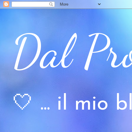
Dal Pr
🤍 ... il mio bl