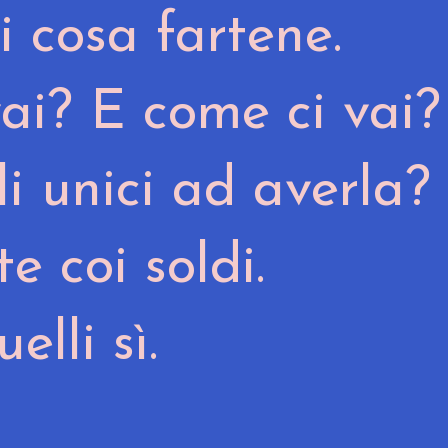
i cosa fartene.
vai? E come ci vai
li unici ad averla?
e coi soldi.
elli sì.