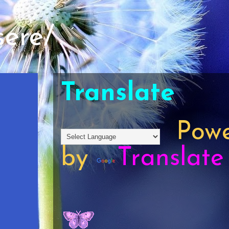
sere/
Translate
Powe
by
Translate