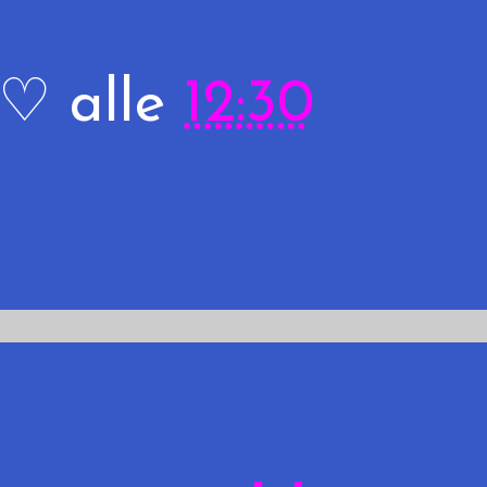
R♡
alle
12:30