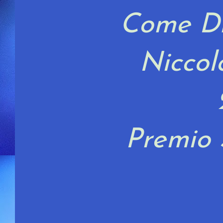
Come D
Niccol
Premio 