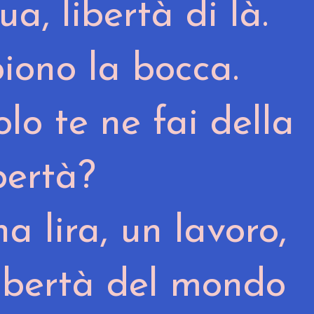
ua, libertà di là.
piono la bocca.
lo te ne fai della
ibertà?
a lira, un lavoro,
 libertà del mondo