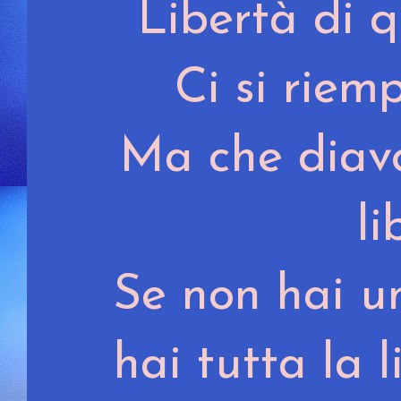
Libertà di q
Ci si riem
Ma che diavo
l
Se non hai un
hai tutta la