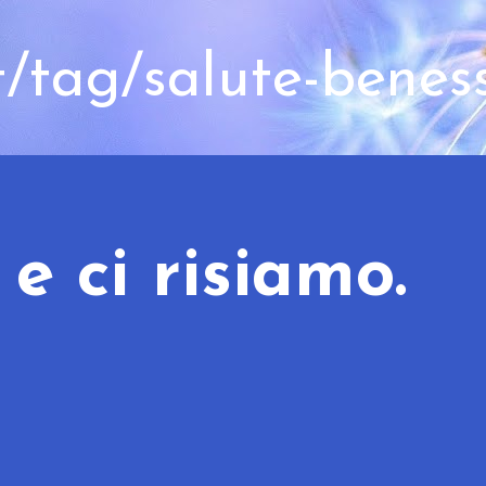
t/tag/salute-benes
e ci risiamo.