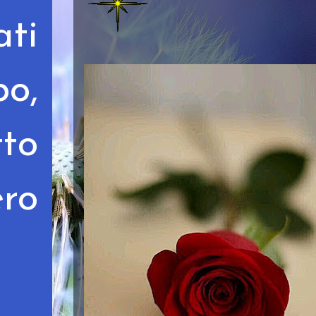
ati
bo,
tto
ero