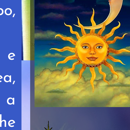
o,
 e
ea,
, a
che