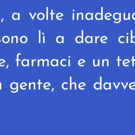
, a volte inadegu
 sono lì a dare ci
te, farmaci e un te
 gente, che davv