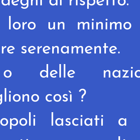
degni di rispetto.
 loro un minimo 
ere serenamente.
o delle nazio
gliono così ?
opoli lasciati a