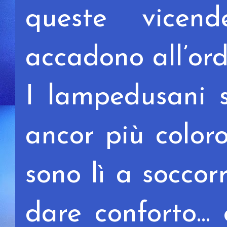
queste vicend
accadono all’ord
I lampedusani 
ancor più coloro
sono lì a soccor
dare conforto... 