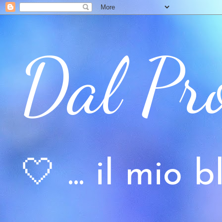
Dal Pr
🤍 ... il mio bl