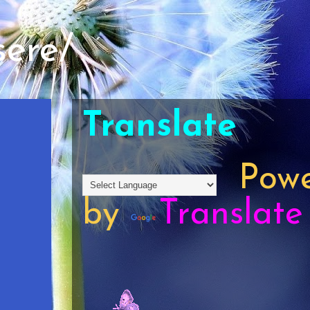
sere/
Translate
Powe
by
Translate