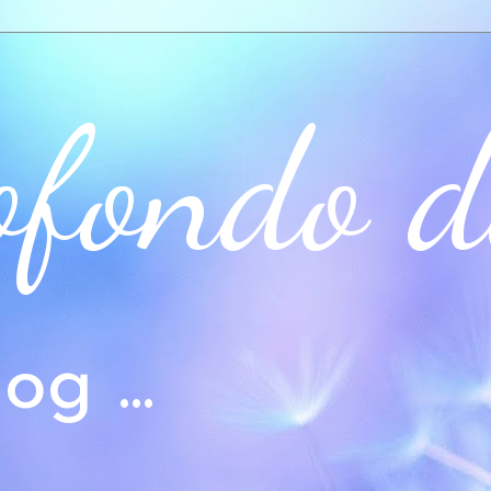
ofondo d
og ...