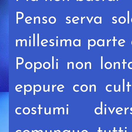
Penso serva so
millesima parte
Popoli non lont
eppure con cultu
costumi div