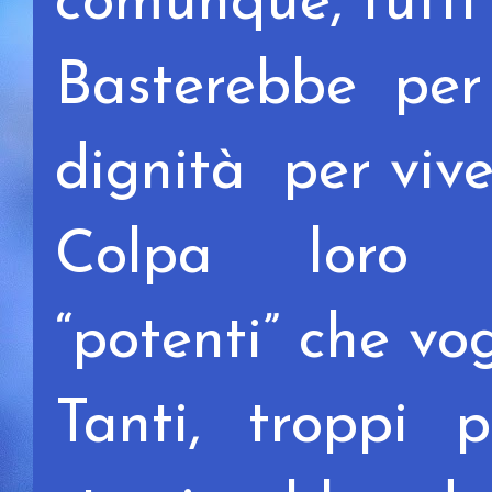
comunque, tutti 
Basterebbe per
dignità per viv
Colpa loro 
“potenti” che vo
Tanti, troppi p