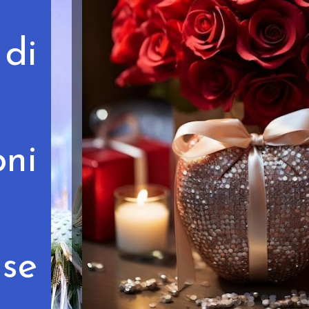
di
ni
 se