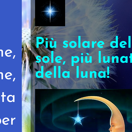
Più solare del
e,
sole, più luna
della luna!
e,
ta
per