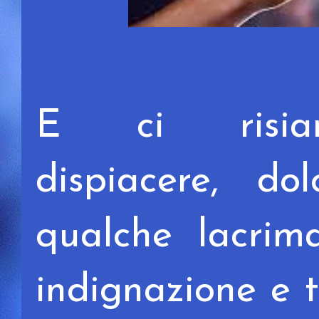
E ci risiam
dispiacere, do
qualche lacrim
indignazione e 