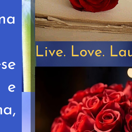
na
Live. Love. La
ese
i e
a,