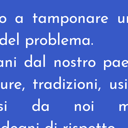
lo a tamponare u
 del problema.
ani dal nostro pa
re, tradizioni, us
ersi da noi m