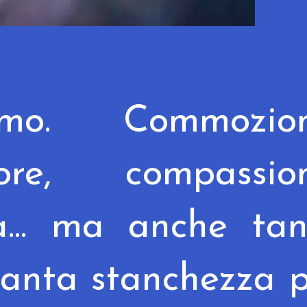
o. Commozion
lore, compassion
a... ma anche tan
tanta stanchezza 