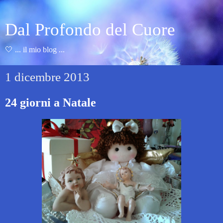
Dal Profondo del Cuore
🤍 ... il mio blog ...
1 dicembre 2013
24 giorni a Natale