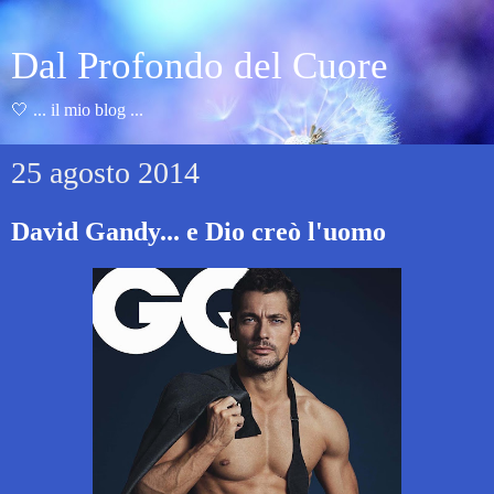
Dal Profondo del Cuore
🤍 ... il mio blog ...
25 agosto 2014
David Gandy... e Dio creò l'uomo