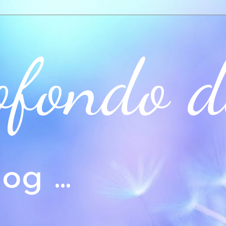
ofondo d
og ...