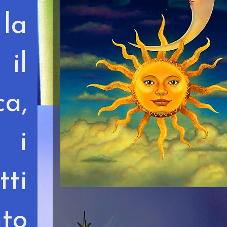
 la
il
ca,
 i
tti
nto