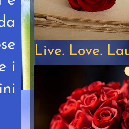
i e
 da
ose
Live. Love. La
e i
ini