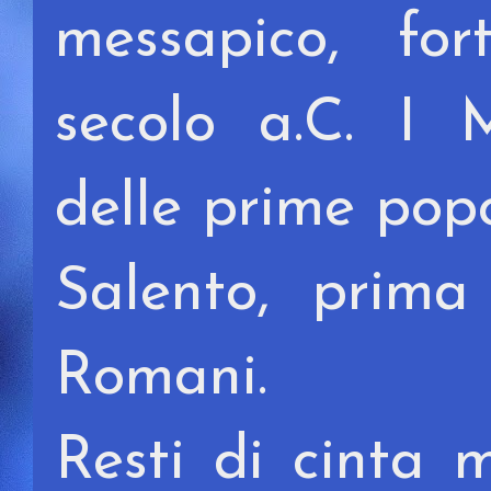
messapico, for
secolo a.C. I
delle prime popo
Salento, prima
Romani.
Resti di cinta m