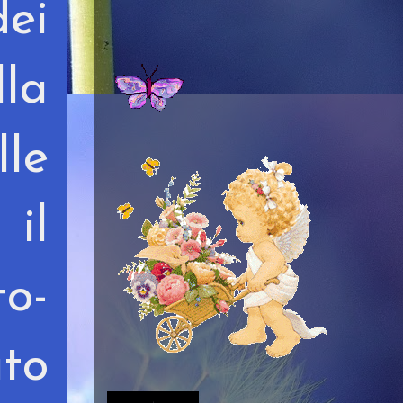
ei
la
le
 il
to-
to