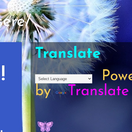
sere/
Translate
!
Powe
by
Translate