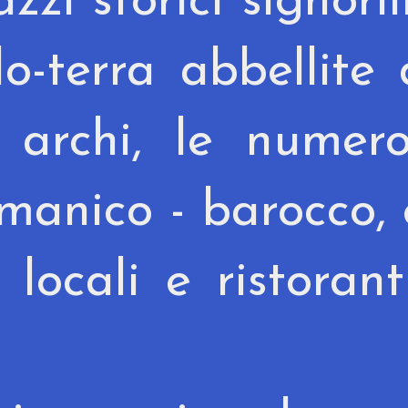
zzi storici signoril
lo-terra abbellite
li archi, le numer
omanico - barocco, 
 locali e ristorant