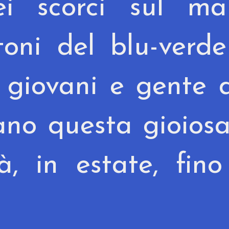
i scorci sul mar
toni del blu-verd
i, giovani e gente 
no questa gioios
tà, in estate, fin