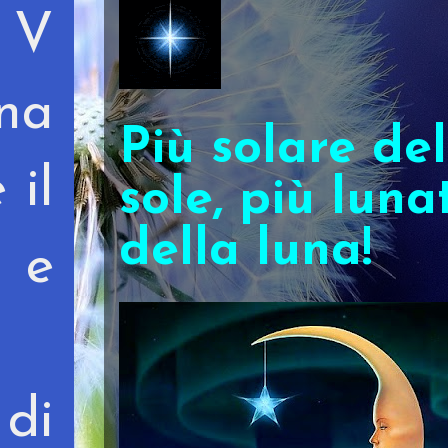
 V
na
Più solare del
 il
sole, più luna
della luna!
 e
 di