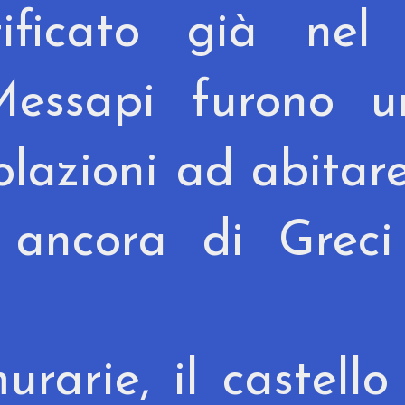
tificato già nel
Messapi furono u
lazioni ad abitare
 ancora di Greci
urarie, il castello