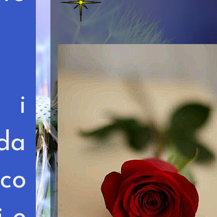
n i
 da
nco