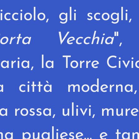
cciolo, gli scogli,
orta Vecchia
", 
aria, la Torre Civi
la città moderna,
a rossa, ulivi, mure
na pugliese... e ta