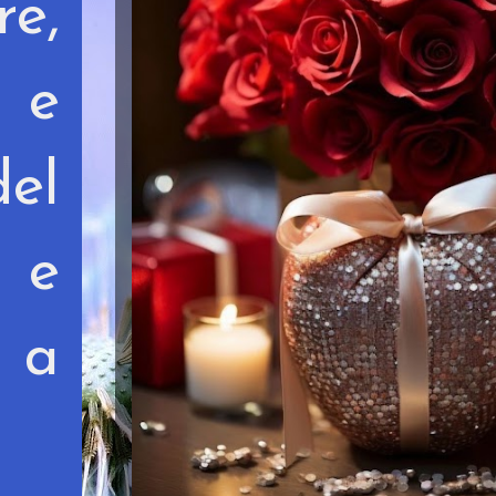
e,
e e
del
a e
o a