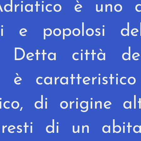
Adriatico è uno d
vi e popolosi del
. Detta città del
 è caratteristico
ico, di origine al
resti di un abita