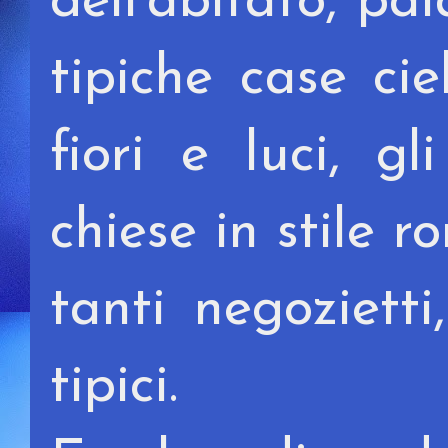
dell'abitato, pala
tipiche case cie
fiori e luci, g
chiese in stile r
tanti negozietti,
tipici.