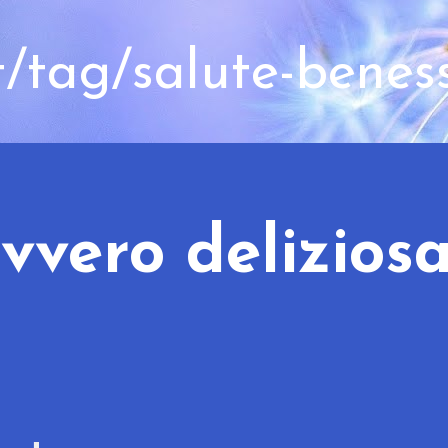
t/tag/salute-benes
vvero deliziosa