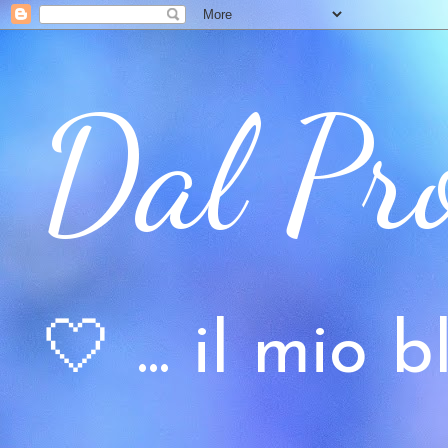
Dal Pr
🤍 ... il mio bl