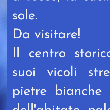
sole.
Da visitare!
Il centro stori
suoi vicoli str
pietre bianche 