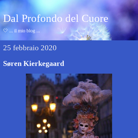
Dal Profondo del Cuore
🤍 ... il mio blog ...
25 febbraio 2020
Søren Kierkegaard