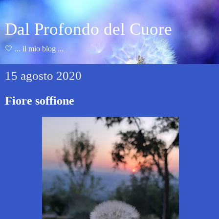
Dal Profondo del Cuore
🤍 ... il mio blog ...
15 agosto 2020
Fiore soffione