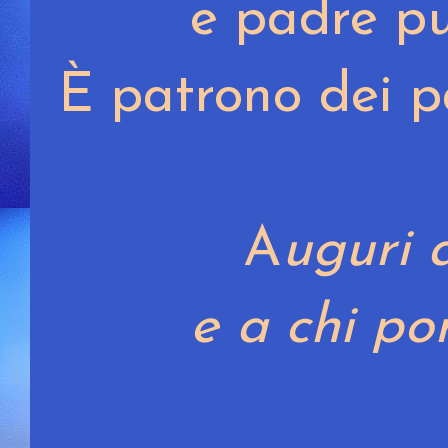
e padre pu
È patrono dei pa
A
uguri 
e a chi po