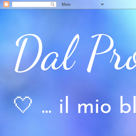
Dal Pr
🤍 ... il mio bl