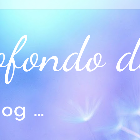
ofondo d
og ...