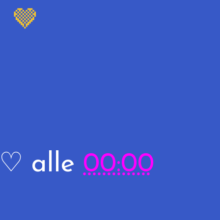
🤎
R♡
alle
00:00