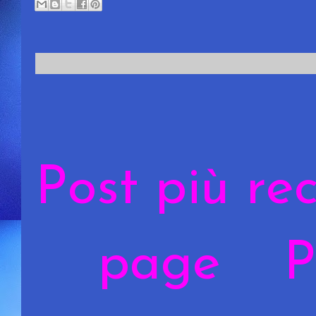
Post più re
page
P