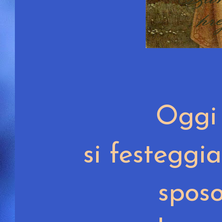
Ogg
si festeggi
spos