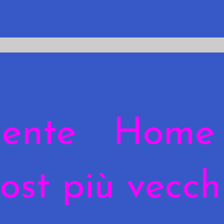
cente
Home
ost più vecch