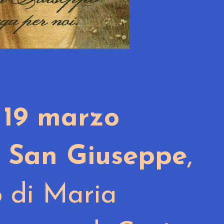
i
19 marzo
a
San Giuseppe
,
o di Maria