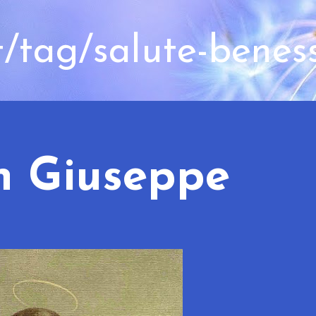
t/tag/salute-benes
n Giuseppe