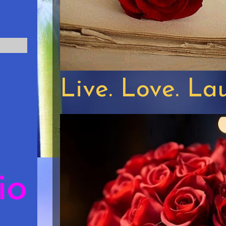
Live. Love. La
io