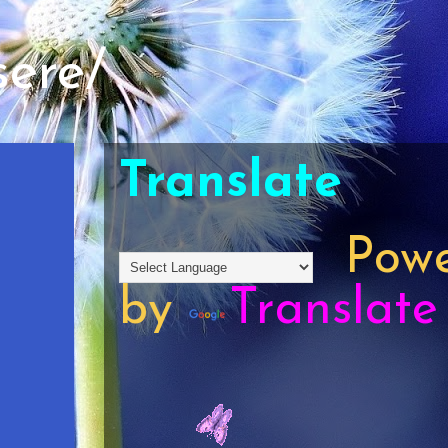
sere/
Translate
Powe
by
Translate