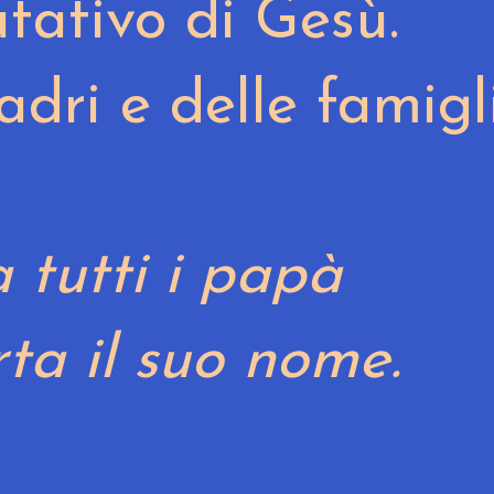
tativo di Gesù.
dri e delle famigli
a tutti i papà
rta il suo nome.