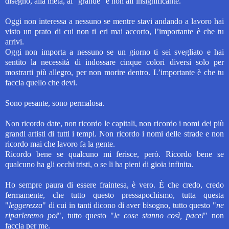
disegno, alla meta, al "grande" e non all’insignificante.
Oggi non interessa a nessuno se mentre stavi andando a lavoro hai
visto un prato di cui non ti eri mai accorto, l’importante è che tu
arrivi.
Oggi non importa a nessuno se un giorno ti sei svegliato e hai
sentito la necessità di indossare cinque colori diversi solo per
mostrarti più allegro, per non morire dentro. L’importante è che tu
faccia quello che devi.
Sono pesante, sono permalosa.
Non ricordo date, non ricordo le capitali, non ricordo i nomi dei più
grandi artisti di tutti i tempi. Non ricordo i nomi delle strade e non
ricordo mai che lavoro fa la gente.
Ricordo bene se qualcuno mi ferisce, però. Ricordo bene se
qualcuno ha gli occhi tristi, o se li ha pieni di gioia infinita.
Ho sempre paura di essere fraintesa, è vero. È che credo, credo
fermamente, che tutto questo pressapochismo, tutta questa
"
leggerezza
" di cui in tanti dicono di aver bisogno, tutto questo "
ne
riparleremo poi
", tutto questo "
le cose stanno così, pace!
" non
faccia per me.