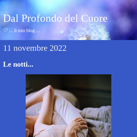
Dal Profondo del Cuore
🤍 ... il mio blog ...
11 novembre 2022
Le notti...