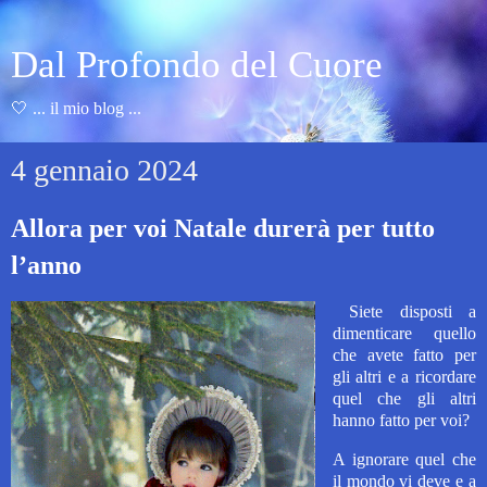
Dal Profondo del Cuore
🤍 ... il mio blog ...
4 gennaio 2024
Allora per voi Natale durerà per tutto
l’anno
Siete disposti a
dimenticare quello
che avete fatto per
gli altri e a ricordare
quel che gli altri
hanno fatto per voi?
A ignorare quel che
il mondo vi deve e a