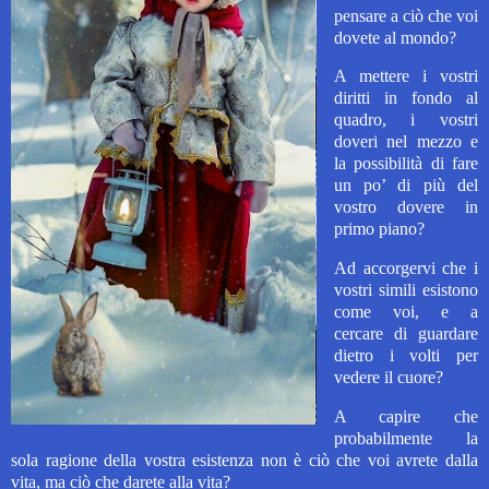
pensare a ciò che voi
dovete al mondo?
A mettere i vostri
diritti in fondo al
quadro, i vostri
doveri nel mezzo e
la possibilità di fare
un po’ di più del
vostro dovere in
primo piano?
Ad accorgervi che i
vostri simili esistono
come voi, e a
cercare di guardare
dietro i volti per
vedere il cuore?
A capire che
probabilmente la
sola ragione della vostra esistenza non è ciò che voi avrete dalla
vita, ma ciò che darete alla vita?