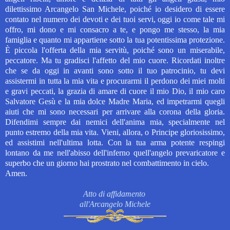
dilettissimo Arcangelo San Michele, poiché io desidero di essere
contato nel numero dei devoti e dei tuoi servi, oggi io come tale mi
offro, mi dono e mi consacro a te, e pongo me stesso, la mia
famiglia e quanto mi appartiene sotto la tua potentissima protezione.
È piccola l'offerta della mia servitù, poiché sono un miserabile,
peccatore. Ma tu gradisci l'affetto del mio cuore. Ricordati inoltre
che se da oggi in avanti sono sotto il tuo patrocinio, tu devi
assistermi in tutta la
mia vita e procurarmi il perdono dei miei molti
e gravi peccati, la grazia di amare di cuore il mio Dio, il mio caro
Salvatore Gesù e la mia dolce Madre Maria, ed impetrarmi quegli
aiuti che mi sono necessari per arrivare alla corona della gloria.
Difendimi sempre dai nemici dell'anima mia, specialmente nel
punto estremo della mia vita. Vieni, allora, o Principe gloriosissimo,
ed assistimi nell'ultima lotta. Con la tua arma potente respingi
lontano da me nell'abisso dell'inferno quell'angelo prevaricatore e
superbo che un giorno hai prostrato nel combattimento in cielo.
Amen.
Atto di affidamento
all'Arcangelo Michele