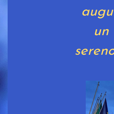
augu
un
sereno