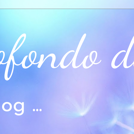
ofondo d
og ...