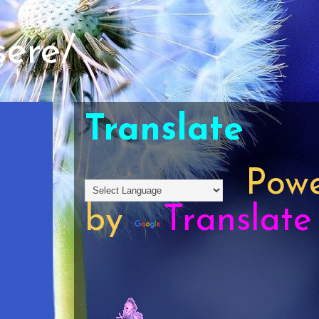
sere/
Translate
Powe
by
Translate