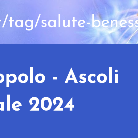
t/tag/salute-benes
polo - Ascoli
ale 2024