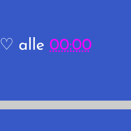
R♡
alle
00:00