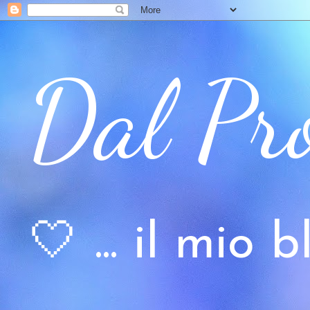
Dal Pr
🤍 ... il mio bl